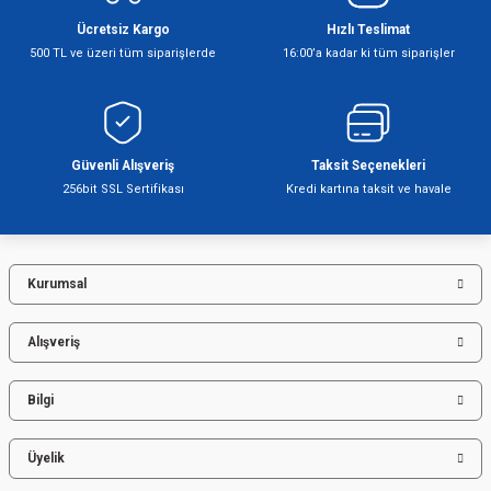
Ücretsiz Kargo
Hızlı Teslimat
500 TL ve üzeri tüm siparişlerde
16:00’a kadar ki tüm siparişler
Şofben
Güvenli Alışveriş
Taksit Seçenekleri
256bit SSL Sertifikası
Kredi kartına taksit ve havale
Kurumsal
Alışveriş
Bilgi
Üyelik