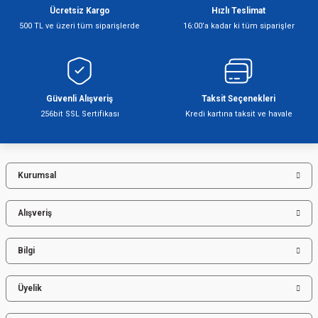
Ücretsiz Kargo
Hızlı Teslimat
500 TL ve üzeri tüm siparişlerde
16:00’a kadar ki tüm siparişler
Şofben
Güvenli Alışveriş
Taksit Seçenekleri
256bit SSL Sertifikası
Kredi kartına taksit ve havale
Kurumsal
Alışveriş
Bilgi
Üyelik