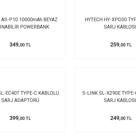
 AS-P10 10000mAh BEYAZ
HYTECH HY-XPD30 TYP
INABİLİR POWERBANK
SARJ KABLOS
349
259
,00 TL
,00 TL
SL-EC40T TYPE-C KABLOLU
S-LINK SL-X290E TYPE-
SARJ ADAPTÖRÜ
SARJ KABLOS
399
249
,00 TL
,00 TL