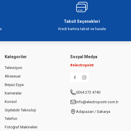
Taksit Seçenekleri
ı
Kredi kartına taksit ve havale
Kategoriler
Sosyal Medya
#electropoint
Televizyon
Aksesuar
Beyaz Eşya
0264 272 4740
Kameralar
Konsol
info@electropoint.com.tr
Giyilebilir Teknoloji
Adapazarı / Sakarya
Telefon
Fotoğraf Makineleri