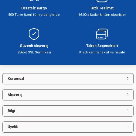
Ücretsiz Kargo
Hızlı Teslimat
500 TL ve üzeri tüm siparişlerde
16:00’a kadar ki tüm siparişler
Şofben
Güvenli Alışveriş
Taksit Seçenekleri
256bit SSL Sertifikası
Kredi kartına taksit ve havale
Kurumsal
Alışveriş
Bilgi
Üyelik