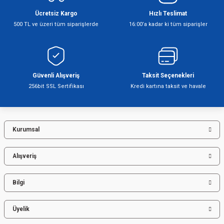
Ücretsiz Kargo
Hızlı Teslimat
500 TL ve üzeri tüm siparişlerde
16:00’a kadar ki tüm siparişler
Şofben
Güvenli Alışveriş
Taksit Seçenekleri
256bit SSL Sertifikası
Kredi kartına taksit ve havale
Kurumsal
Alışveriş
Bilgi
Üyelik