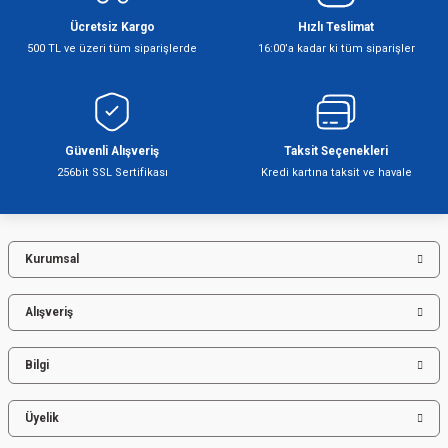
Ücretsiz Kargo
Hızlı Teslimat
500 TL ve üzeri tüm siparişlerde
16:00’a kadar ki tüm siparişler
Şofben
Güvenli Alışveriş
Taksit Seçenekleri
256bit SSL Sertifikası
Kredi kartına taksit ve havale
Kurumsal
Alışveriş
Bilgi
Üyelik