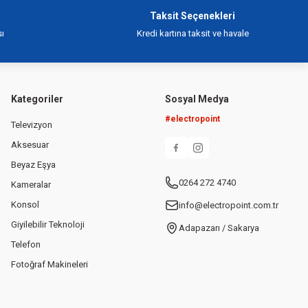
Taksit Seçenekleri
ı
Kredi kartına taksit ve havale
Kategoriler
Sosyal Medya
#electropoint
Televizyon
Aksesuar
Beyaz Eşya
0264 272 4740
Kameralar
Konsol
info@electropoint.com.tr
Giyilebilir Teknoloji
Adapazarı / Sakarya
Telefon
Fotoğraf Makineleri