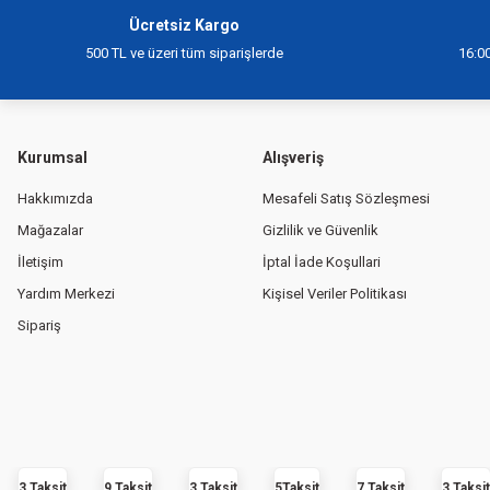
Ücretsiz Kargo
500 TL ve üzeri tüm siparişlerde
16:00
Kurumsal
Alışveriş
Hakkımızda
Mesafeli Satış Sözleşmesi
Mağazalar
Gizlilik ve Güvenlik
İletişim
İptal İade Koşullari
Yardım Merkezi
Kişisel Veriler Politikası
Sipariş
3 Taksit
9 Taksit
3 Taksit
5Taksit
7 Taksit
3 Taksit