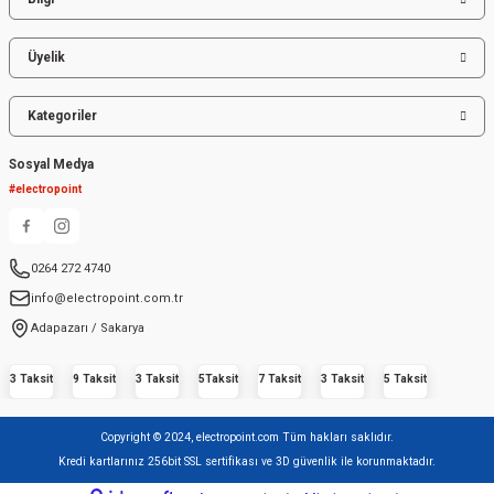
Üyelik
Kategoriler
Sosyal Medya
#electropoint
0264 272 4740
info@electropoint.com.tr
Adapazarı / Sakarya
3 Taksit
9 Taksit
3 Taksit
5Taksit
7 Taksit
3 Taksit
5 Taksit
Copyright © 2024, electropoint.com Tüm hakları saklıdır.
Kredi kartlarınız 256bit SSL sertifikası ve 3D güvenlik ile korunmaktadır.