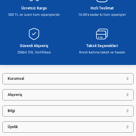
Ücretsiz Kargo
Hızlı Teslimat
500 TL ve üzeri tüm siparişlerde
16:00’a kadar ki tüm siparişler
Şofben
Güvenli Alışveriş
Taksit Seçenekleri
256bit SSL Sertifikası
Kredi kartına taksit ve havale
Kurumsal
Alışveriş
Bilgi
Üyelik