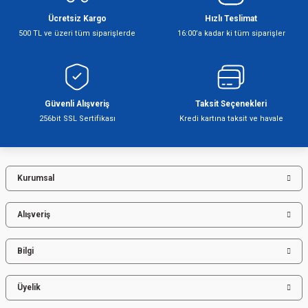
Ücretsiz Kargo
Hızlı Teslimat
500 TL ve üzeri tüm siparişlerde
16:00’a kadar ki tüm siparişler
Şofben
Güvenli Alışveriş
Taksit Seçenekleri
256bit SSL Sertifikası
Kredi kartına taksit ve havale
Kurumsal
Alışveriş
Bilgi
Üyelik