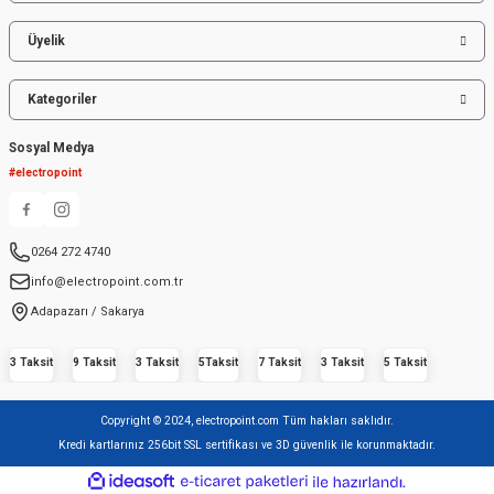
Üyelik
Kategoriler
Sosyal Medya
#electropoint
0264 272 4740
info@electropoint.com.tr
Adapazarı / Sakarya
3 Taksit
9 Taksit
3 Taksit
5Taksit
7 Taksit
3 Taksit
5 Taksit
Copyright © 2024, electropoint.com Tüm hakları saklıdır.
Kredi kartlarınız 256bit SSL sertifikası ve 3D güvenlik ile korunmaktadır.
ideasoft
ile
e-