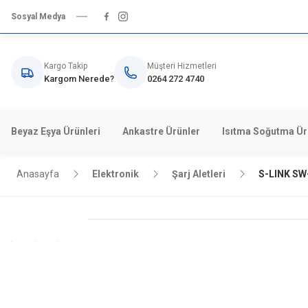
Sosyal Medya
Kargo Takip
Müşteri Hizmetleri
Kargom Nerede?
0264 272 4740
Beyaz Eşya Ürünleri
Ankastre Ürünler
Isıtma Soğutma Ür
Anasayfa
Elektronik
Şarj Aletleri
S-LINK SW