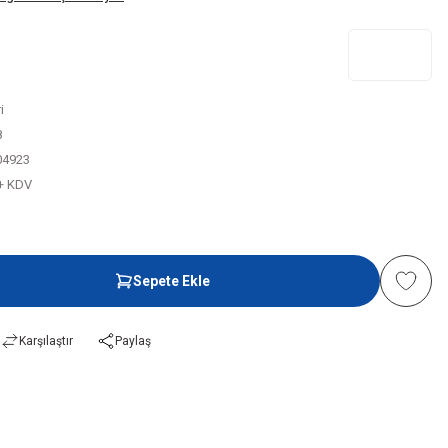
i
8
04923
 + KDV
Sepete Ekle
Karşılaştır
Paylaş