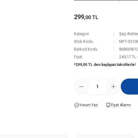
299
,00 TL
Kategori
Şarj Aletler
Stok Kodu
MFT-0310
Barkod Kodu
86800961
Fiyat
249,17 TL
*299,00 TL den başlayan taksitlerle!
Yorum Yaz
Fiyat Alarmı