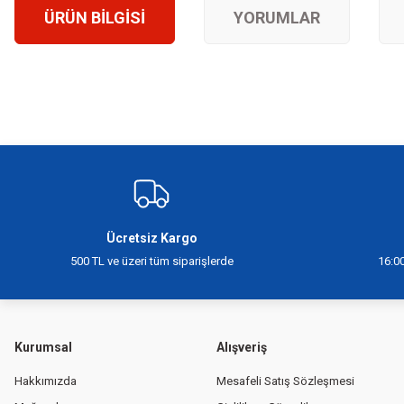
ÜRÜN BILGISI
YORUMLAR
Bu ürünün fiyat bilgisi, resim, ürün açıklamalarında ve diğer konularda yeter
Görüş ve önerileriniz için teşekkür ederiz.
Ürün resmi kalitesiz, bozuk veya görüntülenemiyor.
Ürün açıklamasında eksik bilgiler bulunuyor.
Ürün bilgilerinde hatalar bulunuyor.
Ücretsiz Kargo
Ürün fiyatı diğer sitelerden daha pahalı.
500 TL ve üzeri tüm siparişlerde
16:00
Bu ürüne benzer farklı alternatifler olmalı.
Kurumsal
Alışveriş
Hakkımızda
Mesafeli Satış Sözleşmesi