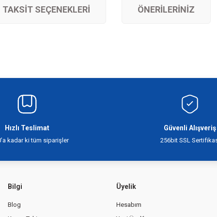
TAKSIT SEÇENEKLERI
ÖNERILERINIZ
siz gördüğünüz noktaları öneri formunu kullanarak tarafımıza iletebilirsiniz.
Bu ürüne ilk yorumu siz yapın!
Yorum Yaz
Hızlı Teslimat
Güvenli Alışveriş
’a kadar ki tüm siparişler
256bit SSL Sertifikas
Bilgi
Üyelik
Blog
Hesabım
Gönder