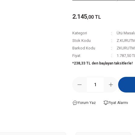
2.145
,00 TL
Kategori
Ütü Masala
Stok Kodu
Z.KURUTM
Barkod Kodu
ZKURUTMA
Fiyat
1.787,50 T
*238,33 TL den başlayan taksitlerle!
Yorum Yaz
Fiyat Alarmı