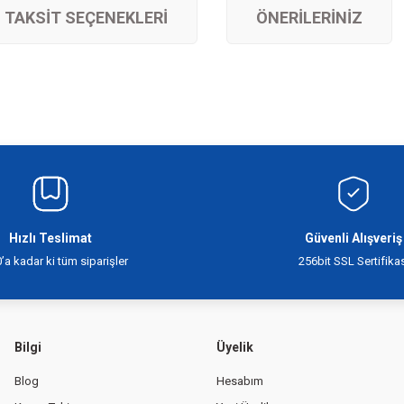
TAKSIT SEÇENEKLERI
ÖNERILERINIZ
siz gördüğünüz noktaları öneri formunu kullanarak tarafımıza iletebilirsiniz.
Bu ürüne ilk yorumu siz yapın!
Yorum Yaz
Hızlı Teslimat
Güvenli Alışveriş
’a kadar ki tüm siparişler
256bit SSL Sertifikas
Bilgi
Üyelik
Blog
Hesabım
Gönder