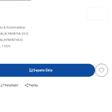
rı & Kurutmalıklar
ALIK.PAPATYA.3312
LIKPAPATYA33
L + KDV
Sepete Ekle
Karşılaştır
Paylaş