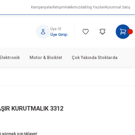
Kampanyalar
İletişim
Hakkımızda
Blog Yazıları
Kurumsal Satış
Üye Ol
Üye Girişi
Elektronik
Motor & Bisiklet
Çok Yakında Stoklarda
ŞIR KURUTMALIK 3312
 görmek için tıklayın!