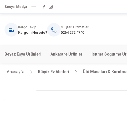
Sosyal Medya
Kargo Takip
Müşteri Hizmetleri
Kargom Nerede?
0264 272 4740
Beyaz Eşya Ürünleri
Ankastre Ürünler
Isıtma Soğutma Ür
Anasayfa
Küçük Ev Aletleri
Ütü Masaları & Kurutma