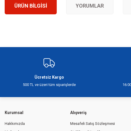
ÜRÜN BILGISI
YORUMLAR
Bu ürünün fiyat bilgisi, resim, ürün açıklamalarında ve diğer konularda yeter
Görüş ve önerileriniz için teşekkür ederiz.
Ürün resmi kalitesiz, bozuk veya görüntülenemiyor.
Ürün açıklamasında eksik bilgiler bulunuyor.
Ürün bilgilerinde hatalar bulunuyor.
Ücretsiz Kargo
Ürün fiyatı diğer sitelerden daha pahalı.
500 TL ve üzeri tüm siparişlerde
16:00
Bu ürüne benzer farklı alternatifler olmalı.
Kurumsal
Alışveriş
Hakkımızda
Mesafeli Satış Sözleşmesi