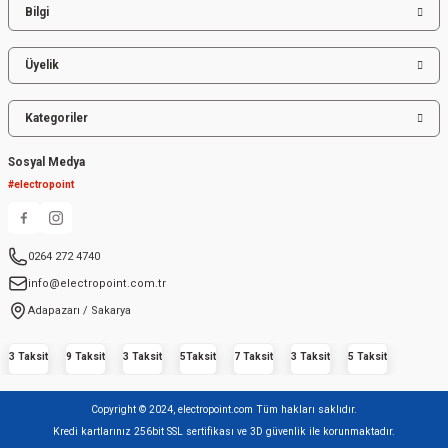
Bilgi
Üyelik
Kategoriler
Sosyal Medya
#electropoint
0264 272 4740
info@electropoint.com.tr
Adapazarı / Sakarya
3 Taksit
9 Taksit
3 Taksit
5Taksit
7 Taksit
3 Taksit
5 Taksit
Copyright © 2024, electropoint.com Tüm hakları saklıdır.
Kredi kartlarınız 256bit SSL sertifikası ve 3D güvenlik ile korunmaktadır.