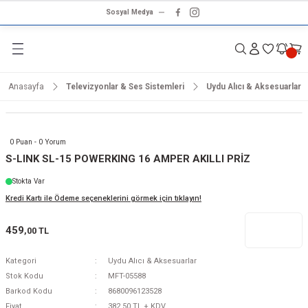
Sosyal Medya
Geri Dön
Geri Dön
Geri Dön
Geri Dön
Geri Dön
Geri Dön
Geri Dön
rünleri
ünler
ma Ürünleri
r & Ses Sistemleri
tleri
klet
Anasayfa
Televizyonlar & Ses Sistemleri
Uydu Alıcı & Aksesuarlar
dalga
ar
ar
arı
e ve Nemlendirme
hve Makineleri
ar
0 Puan - 0 Yorum
ları
leri
S-LINK SL-15 POWERKING 16 AMPER AKILLI PRİZ
Stokta Var
i
sesuarlar
 Aletleri
ptop
Kredi Kartı ile Ödeme seçeneklerini görmek için tıklayın!
cu
odalga
459
,00 TL
zgaralar
Kategori
Uydu Alıcı & Aksesuarlar
Stok Kodu
MFT-05588
r
Kurutmalıklar
Barkod Kodu
8680096123528
Fiyat
382,50 TL + KDV