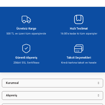
Yorum Yaz
Bu ürünün fiyat bilgisi, resim, ürün açıklamalarında ve diğer konularda
yetersiz gördüğünüz noktaları öneri formunu kullanarak tarafımıza
iletebilirsiniz.
Görüş ve önerileriniz için teşekkür ederiz.
Ücretsiz Kargo
Hızlı Teslimat
Ürün resmi kalitesiz, bozuk veya görüntülenemiyor.
500 TL ve üzeri tüm siparişlerde
16:00’a kadar ki tüm siparişler
Ürün açıklamasında eksik bilgiler bulunuyor.
Ürün bilgilerinde hatalar bulunuyor.
Ürün fiyatı diğer sitelerden daha pahalı.
Bu ürüne benzer farklı alternatifler olmalı.
Güvenli Alışveriş
Taksit Seçenekleri
256bit SSL Sertifikası
Kredi kartına taksit ve havale
Kurumsal
Gönder
Alışveriş