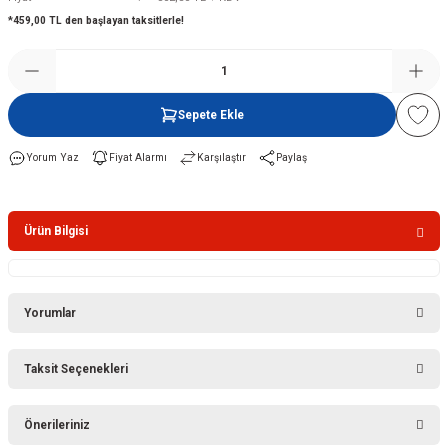
*459,00 TL den başlayan taksitlerle!
Şofben
Sepete Ekle
Yorum Yaz
Fiyat Alarmı
Karşılaştır
Paylaş
Ürün Bilgisi
Yorumlar
Taksit Seçenekleri
Bu ürüne ilk yorumu siz yapın!
Önerileriniz