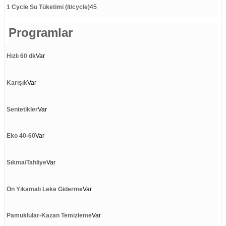
1 Cycle Su Tüketimi (lt/cycle)
45
Programlar
Hızlı 60 dk
Var
Karışık
Var
Sentetikler
Var
Eko 40-60
Var
Sıkma/Tahliye
Var
Ön Yıkamalı Leke Giderme
Var
Pamuklular-Kazan Temizleme
Var