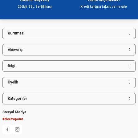
256bit SSL Sertifikası
Kredi kartına taksit ve havale
Kurumsal
Gönder
Alışveriş
Bilgi
Üyelik
Kategoriler
Sosyal Medya
#electropoint