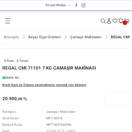
Sosyal Medya
Geri Dön
Geri Dön
Geri Dön
Geri Dön
Geri Dön
Geri Dön
Geri Dön
rünleri
ünler
ma Ürünleri
r & Ses Sistemleri
tleri
klet
Anasayfa
Beyaz Eşya Ürünleri
Çamaşır Makinaları
REGAL CMI 
dalga
ar
ar
arı
e ve Nemlendirme
hve Makineleri
ar
0 Puan - 0 Yorum
ları
leri
REGAL CMI 71101 7 KG ÇAMAŞIR MAKİNASI
Stokta Var
i
sesuarlar
 Aletleri
ptop
Kredi Kartı ile Ödeme seçeneklerini görmek için tıklayın!
cu
odalga
20.900
,00 TL
zgaralar
Kategori
Çamaşır Makinaları
Stok Kodu
MFT-06976
r
Kurutmalıklar
Barkod Kodu
MFT-0697640946
Fiyat
17.416,67 TL + KDV