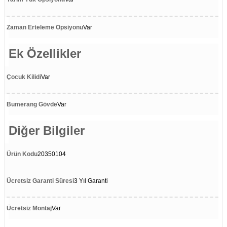
Zaman Erteleme Opsiyonu
Var
Ek Özellikler
Çocuk Kilidi
Var
Bumerang Gövde
Var
Diğer Bilgiler
Ürün Kodu
20350104
Ücretsiz Garanti Süresi
3 Yıl Garanti
Ücretsiz Montaj
Var