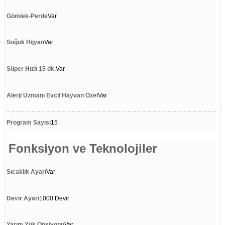
Gömlek-Perde
Var
Soğuk Hijyen
Var
Süper Hızlı 15 dk.
Var
Alerji Uzmanı Evcil Hayvan Özel
Var
Program Sayısı
15
Fonksiyon ve Teknolojiler
Sıcaklık Ayarı
Var
Devir Ayarı
1000 Devir
Yarım Yük Opsiyonu
Var