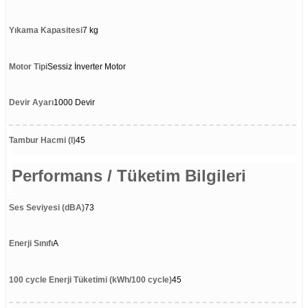
Yıkama Kapasitesi
7 kg
Motor Tipi
Sessiz İnverter Motor
Devir Ayarı
1000 Devir
Tambur Hacmi (l)
45
Performans / Tüketim Bilgileri
Ses Seviyesi (dBA)
73
Enerji Sınıfı
A
100 cycle Enerji Tüketimi (kWh/100 cycle)
45