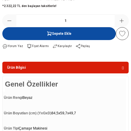
*2.322,22 TL den başlayan taksitlerle!
Şofben
Sepete Ekle
Yorum Yaz
Fiyat Alarmı
Karşılaştır
Paylaş
Ürün Bilgisi
Genel Özellikler
Ürün Rengi
Beyaz
Ürün Boyutları (cm) (YxGxD)
84,5x59,7x49,7
Ürün Tipi
Çamaşır Makinesi