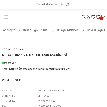
Sosyal Medya
Geri Dön
Geri Dön
Geri Dön
Geri Dön
Geri Dön
Geri Dön
Geri Dön
rünleri
ünler
ma Ürünleri
r & Ses Sistemleri
tleri
klet
Anasayfa
Beyaz Eşya Ürünleri
Bulaşık Makinesi
Solo Bulaşık M
dalga
ar
ar
arı
e ve Nemlendirme
hve Makineleri
ar
0 Puan - 0 Yorum
ları
leri
REGAL BM 524 XY BULAŞIK MAKİNESİ
Stokta Var
i
sesuarlar
 Aletleri
ptop
Kredi Kartı ile Ödeme seçeneklerini görmek için tıklayın!
cu
odalga
21.450
,00 TL
zgaralar
Kategori
Solo Bulaşık Makineleri
Stok Kodu
MFT-04287
r
Kurutmalıklar
Barkod Kodu
8698902658768
Fiyat
17.875,00 TL + KDV