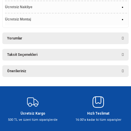
Ücretsiz Nakliye
Ücretsiz Montaj
Yorumlar
Taksit Seçenekleri
Bu ürüne ilk yorumu siz yapın!
Önerileriniz
Yorum Yaz
Bu ürünün fiyat bilgisi, resim, ürün açıklamalarında ve diğer konularda
yetersiz gördüğünüz noktaları öneri formunu kullanarak tarafımıza
iletebilirsiniz.
Görüş ve önerileriniz için teşekkür ederiz.
Ücretsiz Kargo
Hızlı Teslimat
Ürün resmi kalitesiz, bozuk veya görüntülenemiyor.
500 TL ve üzeri tüm siparişlerde
16:00’a kadar ki tüm siparişler
Ürün açıklamasında eksik bilgiler bulunuyor.