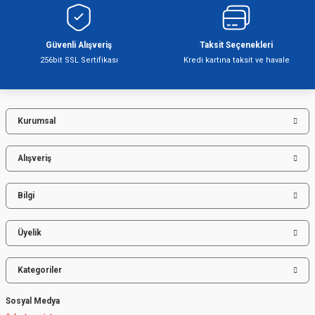
Ürün bilgilerinde hatalar bulunuyor.
Ürün fiyatı diğer sitelerden daha pahalı.
Bu ürüne benzer farklı alternatifler olmalı.
Güvenli Alışveriş
Taksit Seçenekleri
256bit SSL Sertifikası
Kredi kartına taksit ve havale
Kurumsal
Gönder
Alışveriş
Bilgi
Üyelik
Kategoriler
Sosyal Medya