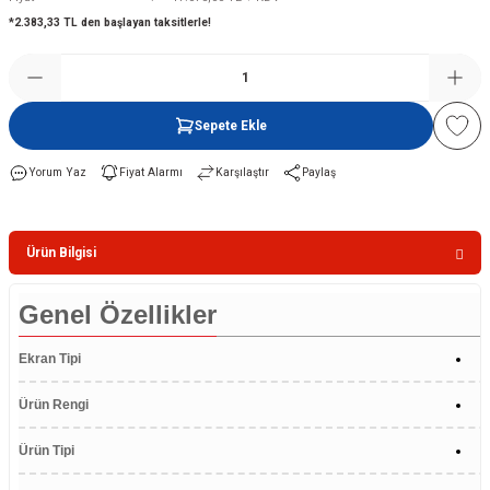
*2.383,33 TL den başlayan taksitlerle!
Şofben
Sepete Ekle
Yorum Yaz
Fiyat Alarmı
Karşılaştır
Paylaş
Ürün Bilgisi
Genel Özellikler
Ekran Tipi
Ürün Rengi
Ürün Tipi