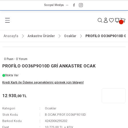
Sosyal Medya
Geri Dön
Geri Dön
Geri Dön
Geri Dön
Geri Dön
Geri Dön
Geri Dön
rünleri
ünler
ma Ürünleri
r & Ses Sistemleri
tleri
klet
Anasayfa
Ankastre Ürünler
Ocaklar
PROFİLO OO36P9O10D G
dalga
ar
ar
arı
e ve Nemlendirme
hve Makineleri
ar
0 Puan - 0 Yorum
ları
leri
PROFİLO OO36P9O10D GRİ ANKASTRE OCAK
Stokta Var
i
sesuarlar
 Aletleri
ptop
Kredi Kartı ile Ödeme seçeneklerini görmek için tıklayın!
cu
odalga
12.930
,00 TL
zgaralar
Kategori
Ocaklar
Stok Kodu
B.OCAK.PROF.OO36P9O10D
r
Kurutmalıklar
Barkod Kodu
4242006295202
Fiyat
10.775,00 TL + KDV