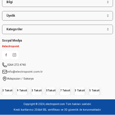
Bilgi
Üyelik
Kategoriler
Sosyal Medya
#electropoint
0264 272 4740
info@electropoint.com.tr
Adapazarı / Sakarya
3 Taksit
9 Taksit
3 Taksit
5Taksit
7 Taksit
3 Taksit
5 Taksit
Copyright © 2024, electropoint.com Tüm hakları saklıdır.
Kredi kartlarınız 256bit SSL sertifikası ve 3D güvenlik ile korunmaktadır.