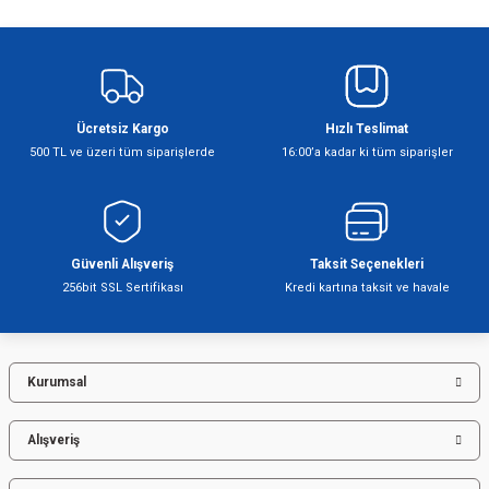
Bu ürünün fiyat bilgisi, resim, ürün açıklamalarında ve diğer konularda
yetersiz gördüğünüz noktaları öneri formunu kullanarak tarafımıza
iletebilirsiniz.
Görüş ve önerileriniz için teşekkür ederiz.
Ücretsiz Kargo
Hızlı Teslimat
Ürün resmi kalitesiz, bozuk veya görüntülenemiyor.
500 TL ve üzeri tüm siparişlerde
16:00’a kadar ki tüm siparişler
Ürün açıklamasında eksik bilgiler bulunuyor.
Ürün bilgilerinde hatalar bulunuyor.
Ürün fiyatı diğer sitelerden daha pahalı.
Bu ürüne benzer farklı alternatifler olmalı.
Güvenli Alışveriş
Taksit Seçenekleri
256bit SSL Sertifikası
Kredi kartına taksit ve havale
Kurumsal
Gönder
Alışveriş