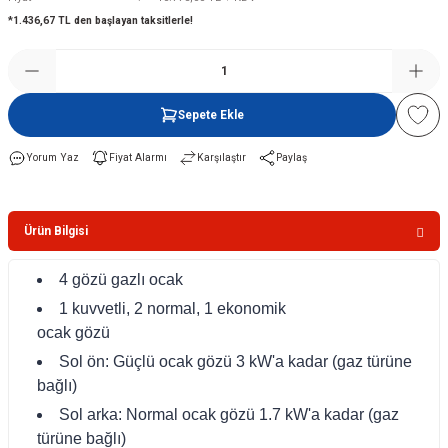
*1.436,67 TL den başlayan taksitlerle!
Şofben
Sepete Ekle
Yorum Yaz
Fiyat Alarmı
Karşılaştır
Paylaş
Ürün Bilgisi
4 gözü gazlı ocak
1 kuvvetli, 2 normal, 1 ekonomik
ocak gözü
Sol ön: Güçlü ocak gözü 3 kW'a kadar (gaz türüne
bağlı)
Sol arka: Normal ocak gözü 1.7 kW'a kadar (gaz
türüne bağlı)