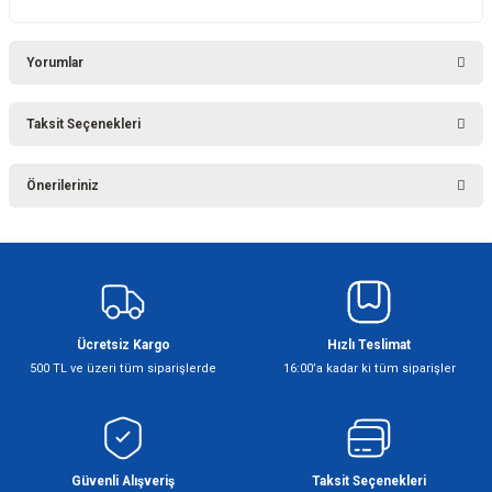
Yorumlar
Taksit Seçenekleri
Bu ürüne ilk yorumu siz yapın!
Önerileriniz
Yorum Yaz
Bu ürünün fiyat bilgisi, resim, ürün açıklamalarında ve diğer konularda
yetersiz gördüğünüz noktaları öneri formunu kullanarak tarafımıza
iletebilirsiniz.
Görüş ve önerileriniz için teşekkür ederiz.
Ücretsiz Kargo
Hızlı Teslimat
Ürün resmi kalitesiz, bozuk veya görüntülenemiyor.
500 TL ve üzeri tüm siparişlerde
16:00’a kadar ki tüm siparişler
Ürün açıklamasında eksik bilgiler bulunuyor.
Ürün bilgilerinde hatalar bulunuyor.
Ürün fiyatı diğer sitelerden daha pahalı.
Bu ürüne benzer farklı alternatifler olmalı.
Güvenli Alışveriş
Taksit Seçenekleri