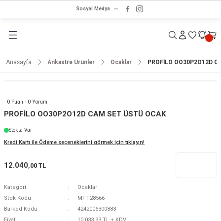
Sosyal Medya
Geri Dön
Geri Dön
Geri Dön
Geri Dön
Geri Dön
Geri Dön
Geri Dön
rünleri
ünler
ma Ürünleri
r & Ses Sistemleri
tleri
klet
Anasayfa
Ankastre Ürünler
Ocaklar
PROFİLO OO30P2O12D C
dalga
ar
ar
arı
e ve Nemlendirme
hve Makineleri
ar
0 Puan - 0 Yorum
ları
leri
PROFİLO OO30P2O12D CAM SET ÜSTÜ OCAK
Stokta Var
i
sesuarlar
 Aletleri
ptop
Kredi Kartı ile Ödeme seçeneklerini görmek için tıklayın!
cu
odalga
12.040
,00 TL
zgaralar
Kategori
Ocaklar
Stok Kodu
MFT-28566
r
Kurutmalıklar
Barkod Kodu
4242006300883
Fiyat
10.033,33 TL + KDV