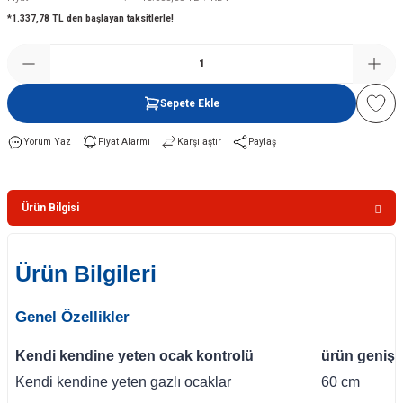
*1.337,78 TL den başlayan taksitlerle!
Şofben
Sepete Ekle
Yorum Yaz
Fiyat Alarmı
Karşılaştır
Paylaş
Ürün Bilgisi
Ürün Bilgileri
Genel Özellikler
Kendi kendine yeten ocak kontrolü
ürün genişli
Kendi kendine yeten gazlı ocaklar
60 cm