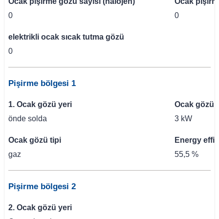
Ocak pişirme gözü sayısı (halojen)
Ocak pişirm
0
0
elektrikli ocak sıcak tutma gözü
0
Pişirme bölgesi 1
1. Ocak gözü yeri
Ocak gözü v
önde solda
3 kW
Ocak gözü tipi
Energy effi
gaz
55,5 %
Pişirme bölgesi 2
2. Ocak gözü yeri