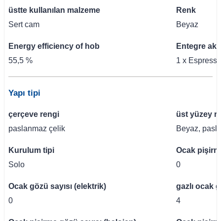
üstte kullanılan malzeme
Renk
Sert cam
Beyaz
Energy efficiency of hob
Entegre aks
55,5 %
1 x Espresso
Yapı tipi
çerçeve rengi
üst yüzey r
paslanmaz çelik
Beyaz, pasl
Kurulum tipi
Ocak pişirme
Solo
0
Ocak gözü sayısı (elektrik)
gazlı ocak 
0
4