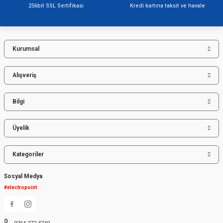
256bit SSL Sertifikası
Kredi kartına taksit ve havale
Kurumsal
Gönder
Alışveriş
Bilgi
Üyelik
Kategoriler
Sosyal Medya
#electropoint