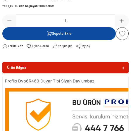
*861,00 TL den başlayan taksitlerle!
Şofben
Sepete Ekle
Yorum Yaz
Fiyat Alarmı
Karşılaştır
Paylaş
Ürün Bilgisi
Profilo Dvp6R460 Duvar Tipi Siyah Davlumbaz