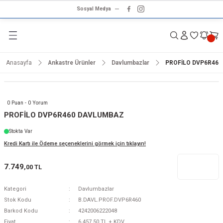
Sosyal Medya
Geri Dön
Geri Dön
Geri Dön
Geri Dön
Geri Dön
Geri Dön
Geri Dön
rünleri
ünler
ma Ürünleri
r & Ses Sistemleri
tleri
klet
Anasayfa
Ankastre Ürünler
Davlumbazlar
PROFİLO DVP6R46
dalga
ar
ar
arı
e ve Nemlendirme
hve Makineleri
ar
0 Puan - 0 Yorum
ları
leri
PROFİLO DVP6R460 DAVLUMBAZ
Stokta Var
i
sesuarlar
 Aletleri
ptop
Kredi Kartı ile Ödeme seçeneklerini görmek için tıklayın!
cu
odalga
7.749
,00 TL
zgaralar
Kategori
Davlumbazlar
Stok Kodu
B.DAVL.PROF.DVP6R460
r
Kurutmalıklar
Barkod Kodu
4242006222048
Fiyat
6.457,50 TL + KDV