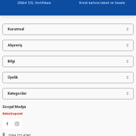
256bit SSL Sertifikası
Kredi kartına taksit ve havale
Kurumsal
Gönder
Alışveriş
Bilgi
Üyelik
Kategoriler
Sosyal Medya
#electropoint
0264 272 4740