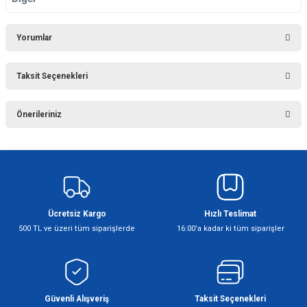
Yorumlar
Taksit Seçenekleri
Bu ürüne ilk yorumu siz yapın!
Önerileriniz
Yorum Yaz
Bu ürünün fiyat bilgisi, resim, ürün açıklamalarında ve diğer konularda
yetersiz gördüğünüz noktaları öneri formunu kullanarak tarafımıza
iletebilirsiniz.
Görüş ve önerileriniz için teşekkür ederiz.
Ücretsiz Kargo
Hızlı Teslimat
Ürün resmi kalitesiz, bozuk veya görüntülenemiyor.
500 TL ve üzeri tüm siparişlerde
16:00’a kadar ki tüm siparişler
Ürün açıklamasında eksik bilgiler bulunuyor.
Ürün bilgilerinde hatalar bulunuyor.
Ürün fiyatı diğer sitelerden daha pahalı.
Bu ürüne benzer farklı alternatifler olmalı.
Güvenli Alışveriş
Taksit Seçenekleri