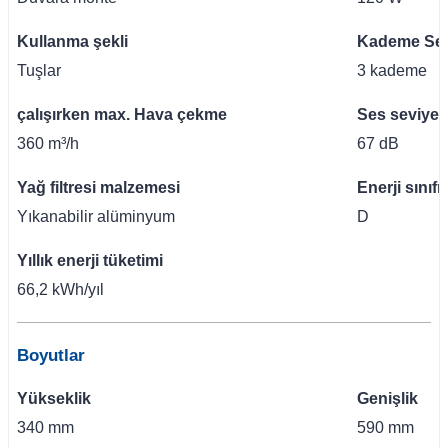
Kullanma şekli
Kademe Sev
Tuşlar
3 kademe
çalışırken max. Hava çekme
Ses seviyes
360 m³/h
67 dB
1
Yağ filtresi malzemesi
Enerji sınıfı
Yıkanabilir alüminyum
D
Yıllık enerji tüketimi
66,2 kWh/yıl
Boyutlar
Yükseklik
Genişlik
340 mm
590 mm