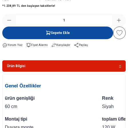
*1.238,89 TL den başlayan taksitlerle!
Şofben
Sepete Ekle
Yorum Yaz
Fiyat Alarmı
Karşılaştır
Paylaş
Ürün Bilgisi
Genel Özellikler
ürün genişliği
Renk
60 cm
Siyah
Montaj tipi
toplam üfle
Duvara monte
120 W