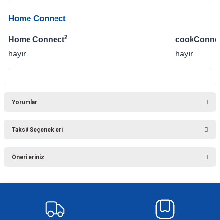
Home Connect
2
Home Connect
cookConnec
hayır
hayır
Yorumlar
Taksit Seçenekleri
Bu ürüne ilk yorumu siz yapın!
Önerileriniz
Yorum Yaz
Bu ürünün fiyat bilgisi, resim, ürün açıklamalarında ve diğer konularda
yetersiz gördüğünüz noktaları öneri formunu kullanarak tarafımıza
iletebilirsiniz.
Görüş ve önerileriniz için teşekkür ederiz.