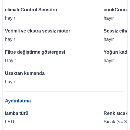
climateControl Sensörü
cookConnec
hayır
hayır
önceki
Verimli ve ekstra sessiz motor
Sessiz cihaz
hayır
hayır
Filtre değiştirme göstergesi
Yoğun kad
Hayır
hayır
Uzaktan kumanda
hayır
Aydınlatma
lamba türü
Renk sıcaklı
LED
Sıcak (<= 3.