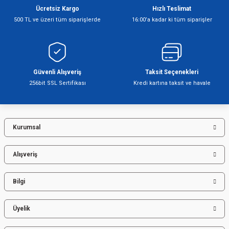
Ücretsiz Kargo
Hızlı Teslimat
Ürün resmi kalitesiz, bozuk veya görüntülenemiyor.
500 TL ve üzeri tüm siparişlerde
16:00’a kadar ki tüm siparişler
Ürün açıklamasında eksik bilgiler bulunuyor.
Ürün bilgilerinde hatalar bulunuyor.
Ürün fiyatı diğer sitelerden daha pahalı.
Bu ürüne benzer farklı alternatifler olmalı.
Güvenli Alışveriş
Taksit Seçenekleri
256bit SSL Sertifikası
Kredi kartına taksit ve havale
Kurumsal
Gönder
Alışveriş
Bilgi
Üyelik