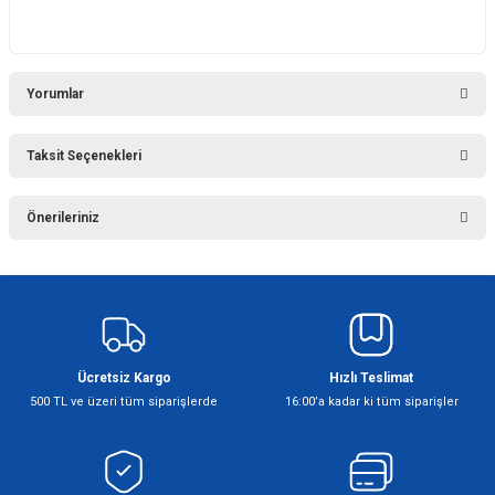
Yorumlar
Taksit Seçenekleri
Bu ürüne ilk yorumu siz yapın!
Önerileriniz
Yorum Yaz
Bu ürünün fiyat bilgisi, resim, ürün açıklamalarında ve diğer konularda
yetersiz gördüğünüz noktaları öneri formunu kullanarak tarafımıza
iletebilirsiniz.
Görüş ve önerileriniz için teşekkür ederiz.
Ücretsiz Kargo
Hızlı Teslimat
Ürün resmi kalitesiz, bozuk veya görüntülenemiyor.
500 TL ve üzeri tüm siparişlerde
16:00’a kadar ki tüm siparişler
Ürün açıklamasında eksik bilgiler bulunuyor.
Ürün bilgilerinde hatalar bulunuyor.
Ürün fiyatı diğer sitelerden daha pahalı.