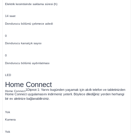
Elektrik kesintisinde saklama süresi (h)
14 saat
Dondurucu bölümü çekmece adedi
0
Dondurucu kanatçık sayısı
0
Dondurucu bölümü aydınlatması
LED
Home Connect
1
Dipnot 1: Yarını bugünden yaşamak için akıllı telefon ve tabletinizden
Home Connect
Home Connect uygulamasını indirmeniz yeterli. Böylece dilediğiniz yerden herhangi
bir ev aletinize bağlanabilirsiniz.
Yok
Kamera
Yok