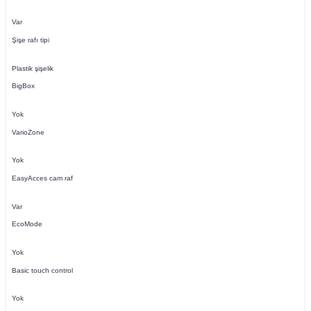
Var
Şişe rafı tipi
Plastik şişelik
BigBox
Yok
VarioZone
Yok
EasyAcces cam raf
Var
EcoMode
Yok
Basic touch control
Yok