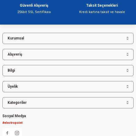
Bu ürüne benzer farklı alternatifler olmalı.
Güvenli Alışveriş
Taksit Seçenekleri
256bit SSL Sertifikası
Kredi kartına taksit ve havale
Kurumsal
Gönder
Alışveriş
Bilgi
Üyelik
Kategoriler
Sosyal Medya
#electropoint