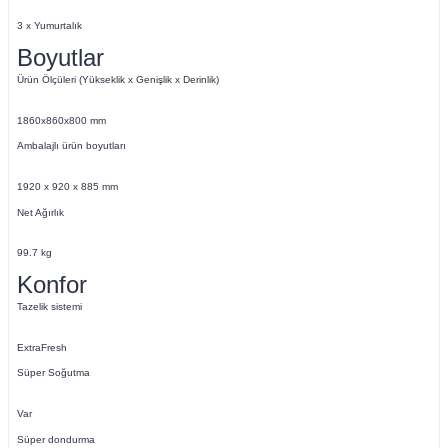
3 x Yumurtalık
Boyutlar
Ürün Ölçüleri (Yükseklik x Genişlik x Derinlik)
1860x860x800 mm
Ambalajlı ürün boyutları
1920 x 920 x 885 mm
Net Ağırlık
99.7 kg
Konfor
Tazelik sistemi
ExtraFresh
Süper Soğutma
Var
Süper dondurma