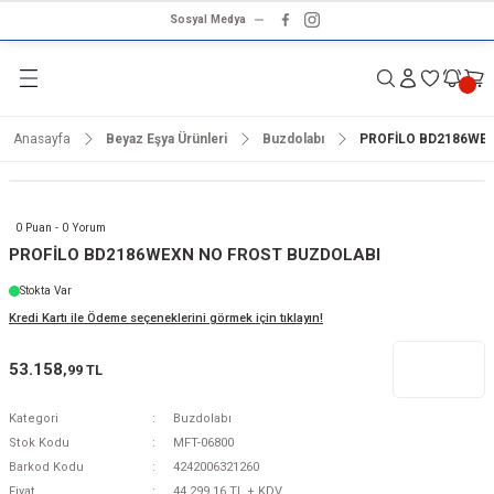
Sosyal Medya
Geri Dön
Geri Dön
Geri Dön
Geri Dön
Geri Dön
Geri Dön
Geri Dön
rünleri
ünler
ma Ürünleri
r & Ses Sistemleri
tleri
klet
Anasayfa
Beyaz Eşya Ürünleri
Buzdolabı
PROFİLO BD2186WE
dalga
ar
ar
arı
e ve Nemlendirme
hve Makineleri
ar
0 Puan - 0 Yorum
ları
leri
PROFİLO BD2186WEXN NO FROST BUZDOLABI
Stokta Var
i
sesuarlar
 Aletleri
ptop
Kredi Kartı ile Ödeme seçeneklerini görmek için tıklayın!
cu
odalga
53.158
,99 TL
zgaralar
Kategori
Buzdolabı
Stok Kodu
MFT-06800
r
Kurutmalıklar
Barkod Kodu
4242006321260
Fiyat
44.299,16 TL + KDV