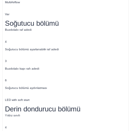
MultiAirflow
Var
Soğutucu bölümü
Buzdolabı raf adedi
4
Soğutucu bölümü ayarlanabilir raf adedi
3
Buzdolabı kapı rafı adedi
6
Soğutucu bölümü aydınlatması
LED with soft start
Derin dondurucu bölümü
Yıldız sınıfı
4