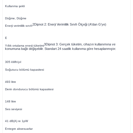
Kullanma şekli
Düğme, Düğme
2
Dipnot 2: Enerji Verimlilik Sınıfı Ölçeği (A'dan G'ye)
Enerji verimlilik sınıfı
E
3
Dipnot 3: Gerçek tüketim, cihazın kullanımına ve
Yıllık ortalama enerji tüketimi
konumuna bağlı değişebilir. Standart 24 saatlik kullanıma göre hesaplanmıştır.
305 kWh/yıl
Soğutucu bölümü kapasitesi
493 litre
Derin dondurucu bölümü kapasitesi
148 litre
Ses seviyesi
41 dB(A) re 1pW
Entegre aksesuarlar