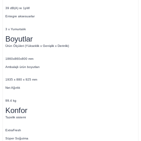
39 dB(A) re 1pW
Entegre aksesuarlar
3 x Yumurtalık
Boyutlar
Ürün Ölçüleri (Yükseklik x Genişlik x Derinlik)
1860x860x800 mm
Ambalajlı ürün boyutları
1935 x 880 x 925 mm
Net Ağırlık
99.4 kg
Konfor
Tazelik sistemi
ExtraFresh
Süper Soğutma