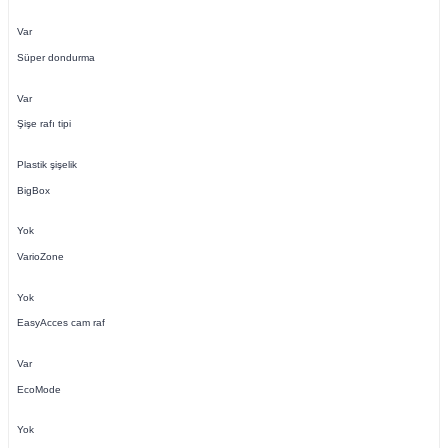
Var
Süper dondurma
Var
Şişe rafı tipi
Plastik şişelik
BigBox
Yok
VarioZone
Yok
EasyAcces cam raf
Var
EcoMode
Yok