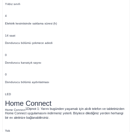
Yıldız sınıfı
4
Elektrik kesintisinde saklama süresi (h)
14 saat
Dondurucu bölümü çekmece adedi
0
Dondurucu kanatçık sayısı
0
Dondurucu bölümü aydınlatması
LED
Home Connect
1
Dipnot 1: Yarını bugünden yaşamak için akıllı telefon ve tabletinizden
Home Connect
Home Connect uygulamasını indirmeniz yeterli. Böylece dilediğiniz yerden herhangi
bir ev aletinize bağlanabilirsiniz.
Yok