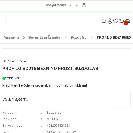
Sosyal Medya
Geri Dön
Geri Dön
Geri Dön
Geri Dön
Geri Dön
Geri Dön
Geri Dön
rünleri
ünler
ma Ürünleri
r & Ses Sistemleri
tleri
klet
Anasayfa
Beyaz Eşya Ürünleri
Buzdolabı
PROFİLO BD2186IEX
dalga
ar
ar
arı
e ve Nemlendirme
hve Makineleri
ar
0 Puan - 0 Yorum
ları
leri
PROFİLO BD2186IEXN NO FROST BUZDOLABI
Stokta Var
i
sesuarlar
 Aletleri
ptop
Kredi Kartı ile Ödeme seçeneklerini görmek için tıklayın!
cu
odalga
73.618
,99 TL
zgaralar
Kategori
Buzdolabı
Stok Kodu
MFT-06801
r
Kurutmalıklar
Barkod Kodu
4242006321253
Fiyat
61.349,16 TL + KDV