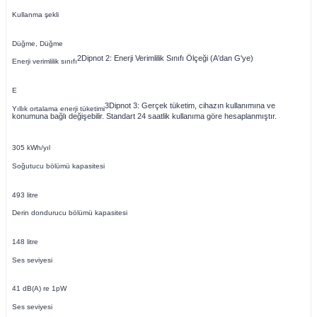
Kullanma şekli
Düğme, Düğme
2
Dipnot 2: Enerji Verimlilik Sınıfı Ölçeği (A'dan G'ye)
Enerji verimlilik sınıfı
E
3
Dipnot 3: Gerçek tüketim, cihazın kullanımına ve
Yıllık ortalama enerji tüketimi
konumuna bağlı değişebilir. Standart 24 saatlik kullanıma göre hesaplanmıştır.
305 kWh/yıl
Soğutucu bölümü kapasitesi
493 litre
Derin dondurucu bölümü kapasitesi
148 litre
Ses seviyesi
41 dB(A) re 1pW
Ses seviyesi