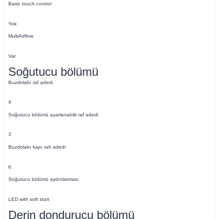
Basic touch control
Yok
MultiAirflow
Var
Soğutucu bölümü
Buzdolabı raf adedi
4
Soğutucu bölümü ayarlanabilir raf adedi
3
Buzdolabı kapı rafı adedi
6
Soğutucu bölümü aydınlatması
LED with soft start
Derin dondurucu bölümü