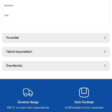
Kamera
Yok
Yorumlar
Taksit Seçenekleri
Bu ürüne ilk yorumu siz yapın!
Önerileriniz
Yorum Yaz
Bu ürünün fiyat bilgisi, resim, ürün açıklamalarında ve diğer konularda
yetersiz gördüğünüz noktaları öneri formunu kullanarak tarafımıza
iletebilirsiniz.
Görüş ve önerileriniz için teşekkür ederiz.
Ücretsiz Kargo
Hızlı Teslimat
Ürün resmi kalitesiz, bozuk veya görüntülenemiyor.
500 TL ve üzeri tüm siparişlerde
16:00’a kadar ki tüm siparişler
Ürün açıklamasında eksik bilgiler bulunuyor.