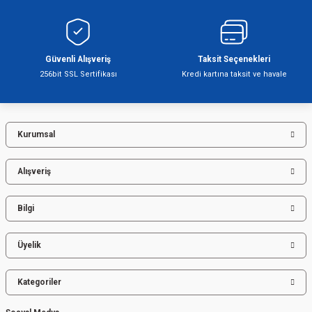
Ürün bilgilerinde hatalar bulunuyor.
Ürün fiyatı diğer sitelerden daha pahalı.
Bu ürüne benzer farklı alternatifler olmalı.
Güvenli Alışveriş
Taksit Seçenekleri
256bit SSL Sertifikası
Kredi kartına taksit ve havale
Kurumsal
Gönder
Alışveriş
Bilgi
Üyelik
Kategoriler