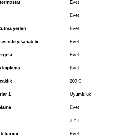
 termostat
Evet
Evet
tutma yerleri
Evet
esinde yıkanabilir
Evet
ergesi
Evet
ş kaplama
Evet
aklık
200 C
rlar 1
Uyumluluk
plama
Evet
2 Yıl
bildirimi
Evet