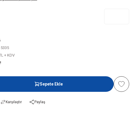
6
15335
 TL + KDV
!
Sepete Ekle
Karşılaştır
Paylaş