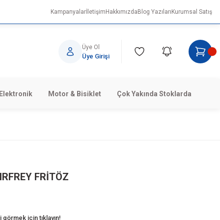
Kampanyalar
İletişim
Hakkımızda
Blog Yazıları
Kurumsal Satış
Üye Ol
Üye Girişi
Elektronik
Motor & Bisiklet
Çok Yakında Stoklarda
AIRFREY FRİTÖZ
 görmek için tıklayın!