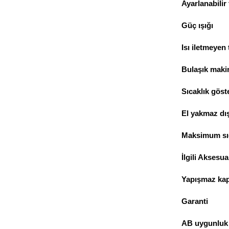
Ayarlanabilir
Güç ışığı
Isı iletmeyen 
Bulaşık makin
Sıcaklık göst
El yakmaz dı
Maksimum sıc
İlgili Aksesua
Yapışmaz ka
Garanti
AB uygunluk 