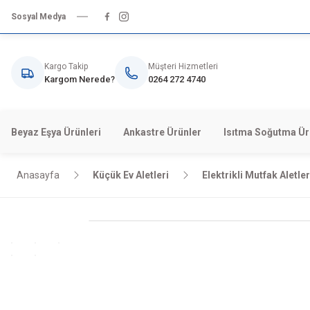
Sosyal Medya
Kargo Takip
Müşteri Hizmetleri
Kargom Nerede?
0264 272 4740
Beyaz Eşya Ürünleri
Ankastre Ürünler
Isıtma Soğutma Ür
Anasayfa
Küçük Ev Aletleri
Elektrikli Mutfak Aletler