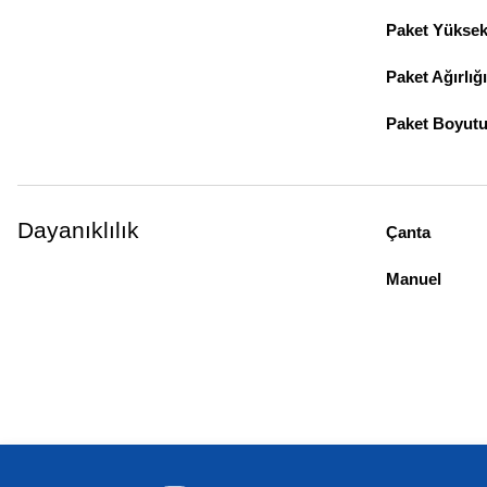
Paket Yüksekl
Paket Ağırlığı
Paket Boyut
Dayanıklılık
Çanta
Manuel
Bu ürünün fiyat bilgisi, resim, ürün açıklamalarında ve diğer konularda yeter
Görüş ve önerileriniz için teşekkür ederiz.
Ürün resmi kalitesiz, bozuk veya görüntülenemiyor.