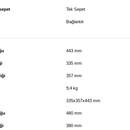
 sepet
Tek Sepet
Bağlantılı
ğu
443 mm
ği
335 mm
iği
357 mm
9,4 kg
335x357x443 mm
uğu
480 mm
ği
380 mm