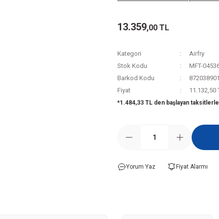
13.359
,00 TL
Kategori
Airfry
Stok Kodu
MFT-0453
Barkod Kodu
87203890
Fiyat
11.132,50
*1.484,33 TL den başlayan taksitlerle
Yorum Yaz
Fiyat Alarmı