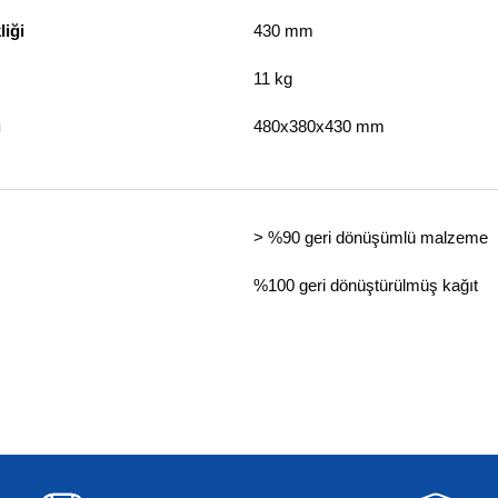
iği
430 mm
11 kg
u
480x380x430 mm
> %90 geri dönüşümlü malzeme
%100 geri dönüştürülmüş kağıt
siz gördüğünüz noktaları öneri formunu kullanarak tarafımıza iletebilirsiniz.
Bu ürüne ilk yorumu siz yapın!