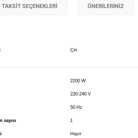
TAKSIT SEÇENEKLERI
ÖNERILERINIZ
:
Çin
2200 W
220-240 V
50 Hz
n sayısı
1
ü
Hayır