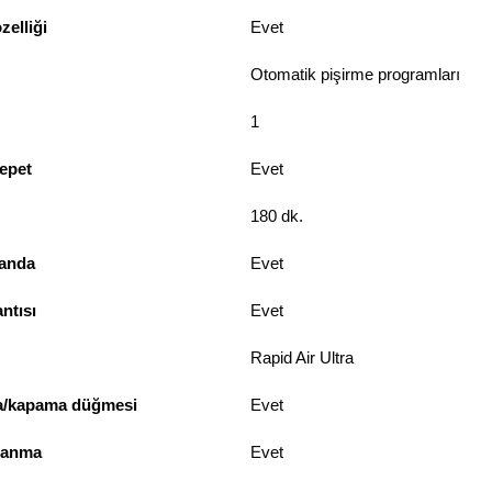
zelliği
Evet
Otomatik pişirme programları
1
sepet
Evet
180 dk.
anda
Evet
ntısı
Evet
Rapid Air Ultra
a/kapama düğmesi
Evet
panma
Evet