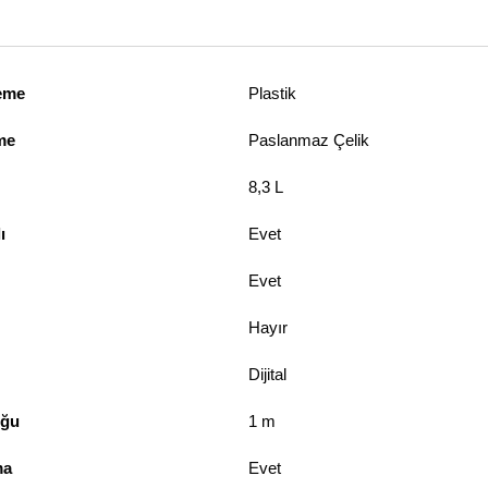
zeme
Plastik
me
Paslanmaz Çelik
8,3 L
ı
Evet
Evet
Hayır
Dijital
uğu
1 m
ma
Evet