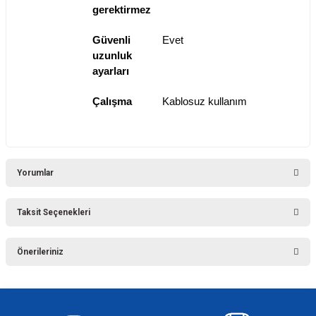
gerektirmez
Güvenli
Evet
uzunluk
ayarları
Çalışma
Kablosuz kullanım
Yorumlar
Taksit Seçenekleri
Bu ürüne ilk yorumu siz yapın!
Önerileriniz
Yorum Yaz
Bu ürünün fiyat bilgisi, resim, ürün açıklamalarında ve diğer konularda
yetersiz gördüğünüz noktaları öneri formunu kullanarak tarafımıza
iletebilirsiniz.