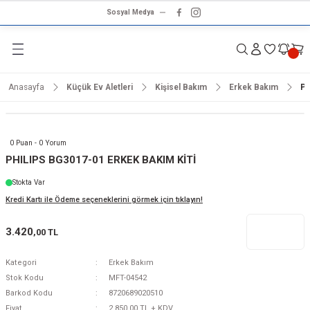
Sosyal Medya
Geri Dön
Geri Dön
Geri Dön
Geri Dön
Geri Dön
Geri Dön
Geri Dön
rünleri
ünler
ma Ürünleri
r & Ses Sistemleri
tleri
klet
Anasayfa
Küçük Ev Aletleri
Kişisel Bakım
Erkek Bakım
PH
dalga
ar
ar
arı
e ve Nemlendirme
hve Makineleri
ar
0 Puan - 0 Yorum
ları
leri
PHILIPS BG3017-01 ERKEK BAKIM KİTİ
Stokta Var
i
sesuarlar
 Aletleri
ptop
Kredi Kartı ile Ödeme seçeneklerini görmek için tıklayın!
cu
odalga
3.420
,00 TL
zgaralar
Kategori
Erkek Bakım
Stok Kodu
MFT-04542
r
Kurutmalıklar
Barkod Kodu
8720689020510
Fiyat
2.850,00 TL + KDV