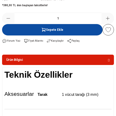
*380,00 TL den başlayan taksitlerle!
Şofben
Sepete Ekle
Yorum Yaz
Fiyat Alarmı
Karşılaştır
Paylaş
Ürün Bilgisi
Teknik Özellikler
Aksesuarlar
Tarak
1 vücut tarağı (3 mm)