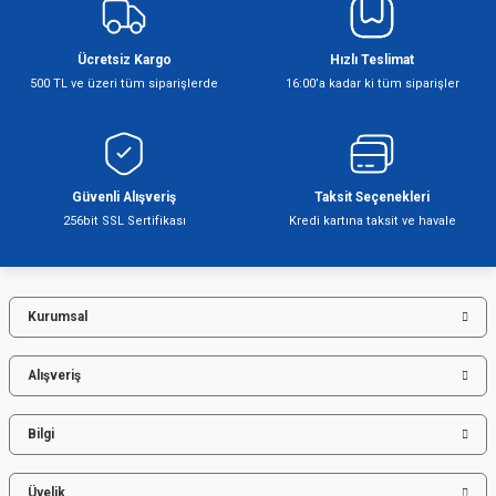
Görüş ve önerileriniz için teşekkür ederiz.
Ücretsiz Kargo
Hızlı Teslimat
Ürün resmi kalitesiz, bozuk veya görüntülenemiyor.
500 TL ve üzeri tüm siparişlerde
16:00’a kadar ki tüm siparişler
Ürün açıklamasında eksik bilgiler bulunuyor.
Ürün bilgilerinde hatalar bulunuyor.
Ürün fiyatı diğer sitelerden daha pahalı.
Bu ürüne benzer farklı alternatifler olmalı.
Güvenli Alışveriş
Taksit Seçenekleri
256bit SSL Sertifikası
Kredi kartına taksit ve havale
Kurumsal
Gönder
Alışveriş
Bilgi
Üyelik