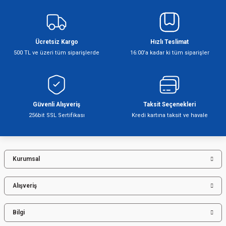
yetersiz gördüğünüz noktaları öneri formunu kullanarak tarafımıza
iletebilirsiniz.
Görüş ve önerileriniz için teşekkür ederiz.
Ücretsiz Kargo
Hızlı Teslimat
Ürün resmi kalitesiz, bozuk veya görüntülenemiyor.
500 TL ve üzeri tüm siparişlerde
16:00’a kadar ki tüm siparişler
Ürün açıklamasında eksik bilgiler bulunuyor.
Ürün bilgilerinde hatalar bulunuyor.
Ürün fiyatı diğer sitelerden daha pahalı.
Bu ürüne benzer farklı alternatifler olmalı.
Güvenli Alışveriş
Taksit Seçenekleri
256bit SSL Sertifikası
Kredi kartına taksit ve havale
Kurumsal
Gönder
Alışveriş
Bilgi