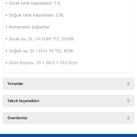
• Sıcak tank kapasitesi: 1.1L
• Soğuk tank kapasitesi: 2.8L
• Kompresör soğutma
• Sıcak su: 5L / H (≥90 °C), 500W
• Soğuk su: 2L / H (≤ 10 °C), 85W
• Ürün boyutu: 31 * 36.5 * 103.5cm
Yorumlar
Taksit Seçenekleri
Bu ürüne ilk yorumu siz yapın!
Önerileriniz
Yorum Yaz
Bu ürünün fiyat bilgisi, resim, ürün açıklamalarında ve diğer konularda