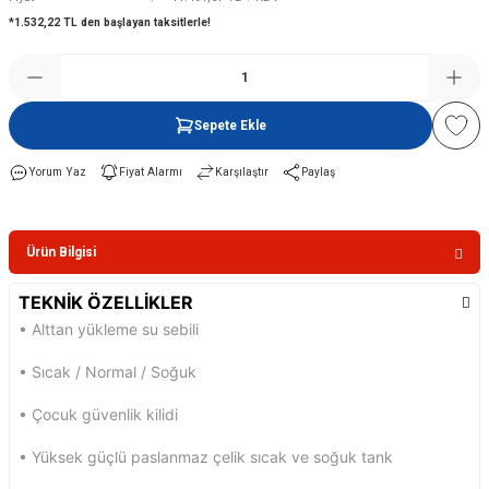
*1.532,22 TL den başlayan taksitlerle!
Şofben
Sepete Ekle
Yorum Yaz
Fiyat Alarmı
Karşılaştır
Paylaş
Ürün Bilgisi
TEKNİK ÖZELLİKLER
• Alttan yükleme su sebili
• Sıcak / Normal / Soğuk
• Çocuk güvenlik kilidi
• Yüksek güçlü paslanmaz çelik sıcak
ve soğuk tank