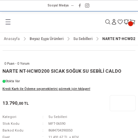
Sosyal Medya
Geri Dön
Geri Dön
Geri Dön
Geri Dön
Geri Dön
Geri Dön
Geri Dön
rünleri
ünler
ma Ürünleri
r & Ses Sistemleri
tleri
klet
Anasayfa
Beyaz Eşya Ürünleri
Su Sebilleri
NARTE NT-HCWD200
dalga
ar
ar
arı
e ve Nemlendirme
hve Makineleri
ar
0 Puan - 0 Yorum
ları
leri
NARTE NT-HCWD200 SICAK SOĞUK SU SEBİLİ CALDO
Stokta Var
i
sesuarlar
 Aletleri
ptop
Kredi Kartı ile Ödeme seçeneklerini görmek için tıklayın!
cu
odalga
13.790
,00 TL
zgaralar
Kategori
Su Sebilleri
Stok Kodu
MFT-06590
r
Kurutmalıklar
Barkod Kodu
8684704390050
Fiyat
11.491,67 TL + KDV