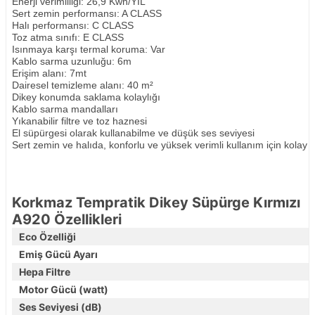
Enerji verimliliği: 26,9 Kwh/YIL
Sert zemin performansı: A CLASS
Halı performansı: C CLASS
Toz atma sınıfı: E CLASS
Isınmaya karşı termal koruma: Var
Kablo sarma uzunluğu: 6m
Erişim alanı: 7mt
Dairesel temizleme alanı: 40 m²
Dikey konumda saklama kolaylığı
Kablo sarma mandalları
Yıkanabilir filtre ve toz haznesi
El süpürgesi olarak kullanabilme ve düşük ses seviyesi
Sert zemin ve halıda, konforlu ve yüksek verimli kullanım için kolay a
Korkmaz Tempratik Dikey Süpürge Kırmızı
A920 Özellikleri
Eco Özelliği
Emiş Gücü Ayarı
Hepa Filtre
Motor Gücü (watt)
Ses Seviyesi (dB)