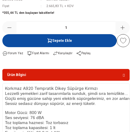
Fiyat
2.665,83 TL + KDV
*355,44 TL den başlayan taksitlerle!
Şofben
Sepete Ekle
Yorum Yaz
Fiyat Alarmı
Karşılaştır
Paylaş
Ürün Bilgisi
Korkmaz A920 Tempratik Dikey Süpürge Kırmızı
Lezzetli yemekleri zarif tasarımlarla sunduk, şimdi sıra temizlikte...
Güçlü emiş gücüne sahip yeni elektrik süpürgelerimiz, en zor anlard
Sessiz sedasız dünyayı süpürür, az enerji tüketir.
Motor Gücü: 800 W
Ses seviyesi: 76 dBA
Toz toplama haznesi: Toz torbasız
Toz toplama kapasitesi: 1 lt