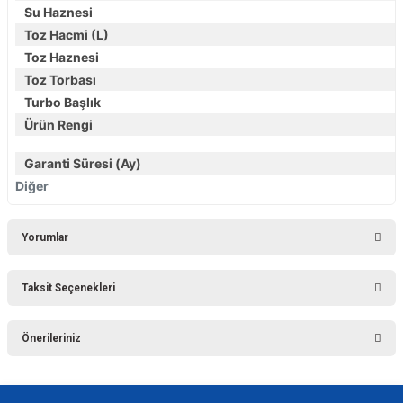
Su Haznesi
Toz Hacmi (L)
Toz Haznesi
Toz Torbası
Turbo Başlık
Ürün Rengi
Garanti Süresi (Ay)
Diğer
Yorumlar
Taksit Seçenekleri
Bu ürüne ilk yorumu siz yapın!
Önerileriniz
Yorum Yaz
Bu ürünün fiyat bilgisi, resim, ürün açıklamalarında ve diğer konularda
yetersiz gördüğünüz noktaları öneri formunu kullanarak tarafımıza