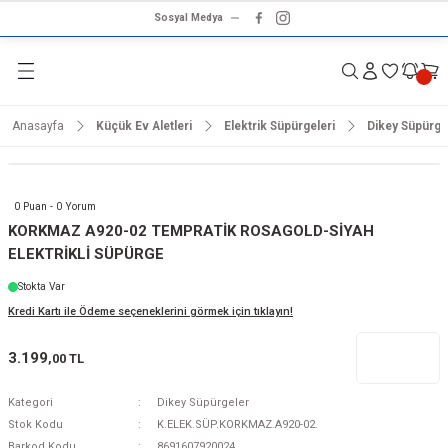
Sosyal Medya
Geri Dön
Geri Dön
Geri Dön
Geri Dön
Geri Dön
Geri Dön
Geri Dön
rünleri
ünler
ma Ürünleri
r & Ses Sistemleri
tleri
klet
Anasayfa
Küçük Ev Aletleri
Elektrik Süpürgeleri
Dikey Süpürge
dalga
ar
ar
arı
e ve Nemlendirme
hve Makineleri
ar
0 Puan - 0 Yorum
ları
leri
KORKMAZ A920-02 TEMPRATİK ROSAGOLD-SİYAH
ELEKTRİKLİ SÜPÜRGE
i
sesuarlar
 Aletleri
ptop
Stokta Var
Kredi Kartı ile Ödeme seçeneklerini görmek için tıklayın!
cu
odalga
3.199
,00 TL
zgaralar
Kategori
Dikey Süpürgeler
r
Kurutmalıklar
Stok Kodu
K.ELEK.SÜP.KORKMAZ.A920-02.
Barkod Kodu
8691607920024