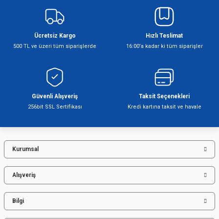
iletebilirsiniz.
Görüş ve önerileriniz için teşekkür ederiz.
Ücretsiz Kargo
Hızlı Teslimat
Ürün resmi kalitesiz, bozuk veya görüntülenemiyor.
500 TL ve üzeri tüm siparişlerde
16:00’a kadar ki tüm siparişler
Ürün açıklamasında eksik bilgiler bulunuyor.
Ürün bilgilerinde hatalar bulunuyor.
Ürün fiyatı diğer sitelerden daha pahalı.
Bu ürüne benzer farklı alternatifler olmalı.
Güvenli Alışveriş
Taksit Seçenekleri
256bit SSL Sertifikası
Kredi kartına taksit ve havale
Kurumsal
Gönder
Alışveriş
Bilgi