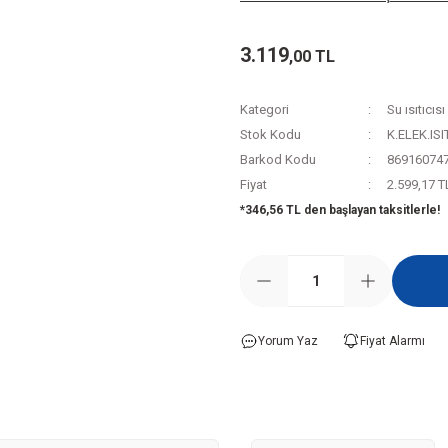
3.119
,00 TL
Kategori
Su ısıtıcısı
Stok Kodu
K.ELEK.IS
Barkod Kodu
86916074
Fiyat
2.599,17 T
*346,56 TL den başlayan taksitlerle!
Yorum Yaz
Fiyat Alarmı