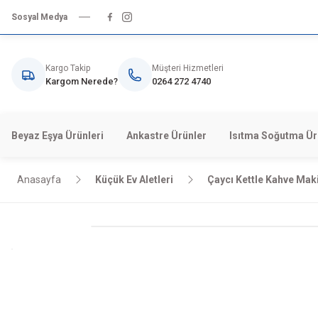
Sosyal Medya
Kargo Takip
Müşteri Hizmetleri
Kargom Nerede?
0264 272 4740
Beyaz Eşya Ürünleri
Ankastre Ürünler
Isıtma Soğutma Ür
Anasayfa
Küçük Ev Aletleri
Çaycı Kettle Kahve Maki