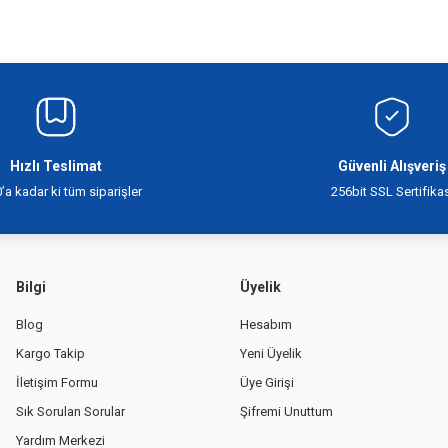
siz gördüğünüz noktaları öneri formunu kullanarak tarafımıza iletebilirsiniz.
Bu ürüne ilk yorumu siz yapın!
Yorum Yaz
Hızlı Teslimat
Güvenli Alışveriş
’a kadar ki tüm siparişler
256bit SSL Sertifikas
Bilgi
Üyelik
Blog
Hesabım
Gönder
Kargo Takip
Yeni Üyelik
İletişim Formu
Üye Girişi
Sık Sorulan Sorular
Şifremi Unuttum
Yardım Merkezi