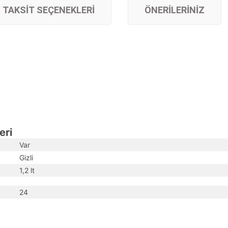
TAKSIT SEÇENEKLERI
ÖNERILERINIZ
eri
Var
Gizli
1,2 lt
24