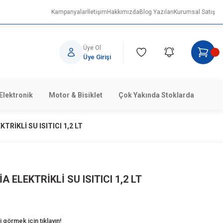
Kampanyalar
İletişim
Hakkımızda
Blog Yazıları
Kurumsal Satış
Üye Ol
Üye Girişi
Elektronik
Motor & Bisiklet
Çok Yakında Stoklarda
RİKLİ SU ISITICI 1,2 LT
 ELEKTRİKLİ SU ISITICI 1,2 LT
 görmek için tıklayın!