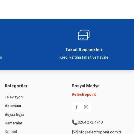
Taksit Seçenekleri
ı
Kredi kartına taksit ve havale
Kategoriler
Sosyal Medya
#electropoint
Televizyon
Aksesuar
Beyaz Eşya
0264 272 4740
Kameralar
Konsol
info@electropoint.com.tr