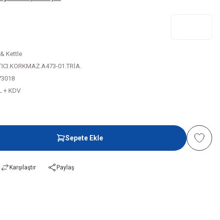
 & Kettle
ITICI.KORKMAZ.A473-01.TRİA.
73018
L + KDV
Sepete Ekle
Karşılaştır
Paylaş