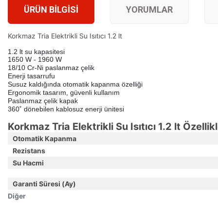
ÜRÜN BILGISI
YORUMLAR
Korkmaz Tria Elektrikli Su Isıtıcı 1.2 lt
1.2 lt su kapasitesi
1650 W - 1960 W
18/10 Cr-Ni paslanmaz çelik
Enerji tasarrufu
Susuz kaldığında otomatik kapanma özelliği
Ergonomik tasarım, güvenli kullanım
Paslanmaz çelik kapak
360˚ dönebilen kablosuz enerji ünitesi
Korkmaz Tria Elektrikli Su Isıtıcı 1.2 lt Özellikl
Otomatik Kapanma
Rezistans
Su Hacmi
Garanti Süresi (Ay)
Diğer