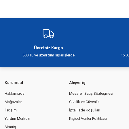
Bu ürünün fiyat bilgisi, resim, ürün açıklamalarında ve diğer konularda yeter
Görüş ve önerileriniz için teşekkür ederiz.
Ürün resmi kalitesiz, bozuk veya görüntülenemiyor.
Ürün açıklamasında eksik bilgiler bulunuyor.
Ürün bilgilerinde hatalar bulunuyor.
Ücretsiz Kargo
Ürün fiyatı diğer sitelerden daha pahalı.
500 TL ve üzeri tüm siparişlerde
16:00
Bu ürüne benzer farklı alternatifler olmalı.
Kurumsal
Alışveriş
Hakkımızda
Mesafeli Satış Sözleşmesi
Mağazalar
Gizlilik ve Güvenlik
İletişim
İptal İade Koşullari
Yardım Merkezi
Kişisel Veriler Politikası
Sipariş