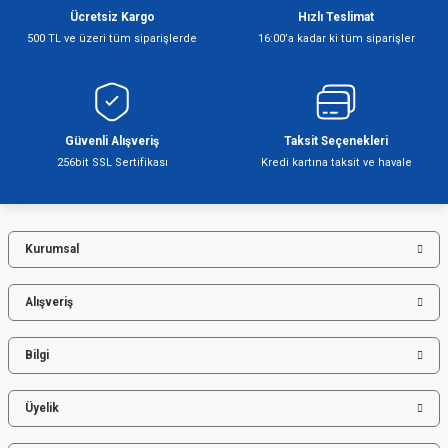
Ücretsiz Kargo
Hızlı Teslimat
Ürün resmi kalitesiz, bozuk veya görüntülenemiyor.
500 TL ve üzeri tüm siparişlerde
16:00’a kadar ki tüm siparişler
Ürün açıklamasında eksik bilgiler bulunuyor.
Ürün bilgilerinde hatalar bulunuyor.
Ürün fiyatı diğer sitelerden daha pahalı.
Bu ürüne benzer farklı alternatifler olmalı.
Güvenli Alışveriş
Taksit Seçenekleri
256bit SSL Sertifikası
Kredi kartına taksit ve havale
Kurumsal
Gönder
Alışveriş
Bilgi
Üyelik