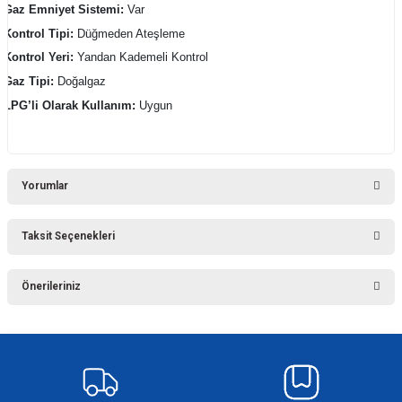
Gaz Emniyet Sistemi:
Var
Kontrol Tipi:
Düğmeden Ateşleme
Kontrol Yeri:
Yandan Kademeli Kontrol
Gaz Tipi:
Doğalgaz
LPG’li Olarak Kullanım:
Uygun
Yorumlar
Taksit Seçenekleri
Bu ürüne ilk yorumu siz yapın!
Önerileriniz
Yorum Yaz
Bu ürünün fiyat bilgisi, resim, ürün açıklamalarında ve diğer konularda
yetersiz gördüğünüz noktaları öneri formunu kullanarak tarafımıza
iletebilirsiniz.
Görüş ve önerileriniz için teşekkür ederiz.