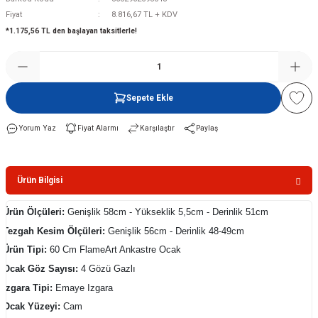
Fiyat
8.816,67 TL + KDV
*1.175,56 TL den başlayan taksitlerle!
Şofben
Sepete Ekle
Yorum Yaz
Fiyat Alarmı
Karşılaştır
Paylaş
Ürün Bilgisi
Ürün Ölçüleri:
Genişlik 58cm - Yükseklik 5,5cm - Derinlik 51cm
Tezgah Kesim Ölçüleri:
Genişlik 56cm - Derinlik 48-49cm
Ürün Tipi:
60 Cm FlameArt Ankastre Ocak
Ocak Göz Sayısı:
4 Gözü Gazlı
Izgara Tipi:
Emaye Izgara
Ocak Yüzeyi:
Cam