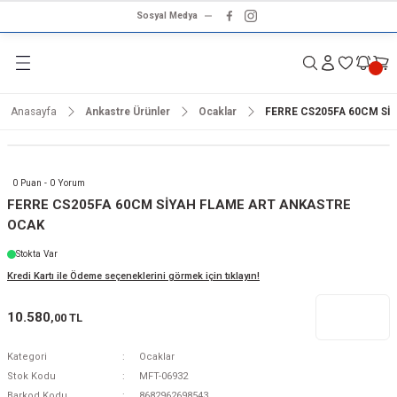
Sosyal Medya
Geri Dön
Geri Dön
Geri Dön
Geri Dön
Geri Dön
Geri Dön
Geri Dön
rünleri
ünler
ma Ürünleri
r & Ses Sistemleri
tleri
klet
Anasayfa
Ankastre Ürünler
Ocaklar
FERRE CS205FA 60CM Sİ
dalga
ar
ar
arı
e ve Nemlendirme
hve Makineleri
ar
0 Puan - 0 Yorum
ları
leri
FERRE CS205FA 60CM SİYAH FLAME ART ANKASTRE
OCAK
i
sesuarlar
 Aletleri
ptop
Stokta Var
Kredi Kartı ile Ödeme seçeneklerini görmek için tıklayın!
cu
odalga
10.580
,00 TL
zgaralar
Kategori
Ocaklar
r
Kurutmalıklar
Stok Kodu
MFT-06932
Barkod Kodu
8682962698543