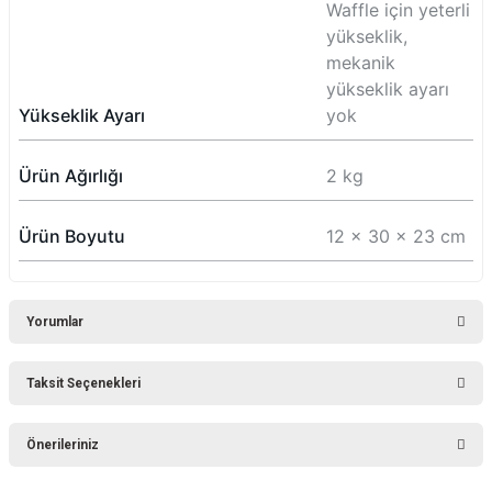
Waffle için yeterli
yükseklik,
mekanik
yükseklik ayarı
Yükseklik Ayarı
yok
Ürün Ağırlığı
2 kg
Ürün Boyutu
12 x 30 x 23 cm
Yorumlar
Taksit Seçenekleri
Bu ürüne ilk yorumu siz yapın!
Önerileriniz
Yorum Yaz