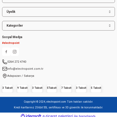
Üyelik
Kategoriler
Sosyal Medya
#electropoint
0264 272 4740
info@electropoint.com.tr
Adapazarı / Sakarya
3 Taksit
9 Taksit
3 Taksit
5Taksit
7 Taksit
3 Taksit
5 Taksit
Copyright © 2024, electropoint.com Tüm hakları saklıdır.
Kredi kartlarınız 256bit SSL sertifikası ve 3D güvenlik ile korunmaktadır.
ideasoft
ile
e-