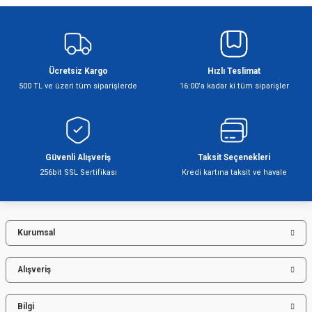
Bu ürünün fiyat bilgisi, resim, ürün açıklamalarında ve diğer konularda
yetersiz gördüğünüz noktaları öneri formunu kullanarak tarafımıza
iletebilirsiniz.
Görüş ve önerileriniz için teşekkür ederiz.
Ücretsiz Kargo
Hızlı Teslimat
Ürün resmi kalitesiz, bozuk veya görüntülenemiyor.
500 TL ve üzeri tüm siparişlerde
16:00’a kadar ki tüm siparişler
Ürün açıklamasında eksik bilgiler bulunuyor.
Ürün bilgilerinde hatalar bulunuyor.
Ürün fiyatı diğer sitelerden daha pahalı.
Bu ürüne benzer farklı alternatifler olmalı.
Güvenli Alışveriş
Taksit Seçenekleri
256bit SSL Sertifikası
Kredi kartına taksit ve havale
Kurumsal
Gönder
Alışveriş
Bilgi