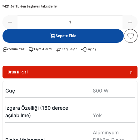
*421,67 TL den başlayan taksitlerle!
Şofben
Sepete Ekle
Yorum Yaz
Fiyat Alarmı
Karşılaştır
Paylaş
Ürün Bilgisi
Güç
800 W
Izgara Özelliği (180 derece
açılabilme)
Yok
Alüminyum