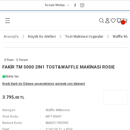
Sosyal Medya
Geri Dön
Geri Dön
Geri Dön
Geri Dön
Geri Dön
Geri Dön
Geri Dön
rünleri
ünler
ma Ürünleri
r & Ses Sistemleri
tleri
klet
Anasayfa
Küçük Ev Aletleri
Tost Makinesi Izgaralar
Waffle MA
dalga
ar
ar
arı
e ve Nemlendirme
hve Makineleri
ar
0 Puan - 0 Yorum
ları
leri
FAKİR TM 5000 2IN1 TOST&WAFFLE MAKİNASI ROSIE
Stokta Var
i
sesuarlar
 Aletleri
ptop
Kredi Kartı ile Ödeme seçeneklerini görmek için tıklayın!
cu
odalga
3.795
,00 TL
zgaralar
Kategori
Waffle MAkinesi
Stok Kodu
MFT-05647
r
Kurutmalıklar
Barkod Kodu
8682511902992
Fiyat
3.162,50 TL + KDV