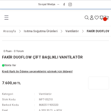
Sosyal Medya
Geri Dön
Geri Dön
Geri Dön
Geri Dön
Geri Dön
Geri Dön
Geri Dön
rünleri
ünler
ma Ürünleri
r & Ses Sistemleri
tleri
klet
Anasayfa
Isıtma Soğutma Ürünleri
Vantilatör
FAKİR DUOFLOW 
dalga
ar
ar
arı
e ve Nemlendirme
hve Makineleri
ar
0 Puan - 0 Yorum
ları
leri
FAKİR DUOFLOW ÇİFT BAŞLIKLI VANTİLATÖR
Stokta Var
i
sesuarlar
 Aletleri
ptop
Kredi Kartı ile Ödeme seçeneklerini görmek için tıklayın!
cu
odalga
7.600
,00 TL
zgaralar
Kategori
Vantilatör
Stok Kodu
MFT-05210
r
Kurutmalıklar
Barkod Kodu
8682511905320
Fiyat
6.333,33 TL + KDV