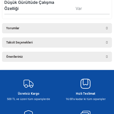
Düşük Gürültüde Çalışma
Özelliği
Var
Yorumlar
Taksit Seçenekleri
Bu ürüne ilk yorumu siz yapın!
Önerileriniz
Yorum Yaz
Bu ürünün fiyat bilgisi, resim, ürün açıklamalarında ve diğer konularda
yetersiz gördüğünüz noktaları öneri formunu kullanarak tarafımıza
iletebilirsiniz.
Görüş ve önerileriniz için teşekkür ederiz.
Ücretsiz Kargo
Hızlı Teslimat
Ürün resmi kalitesiz, bozuk veya görüntülenemiyor.
500 TL ve üzeri tüm siparişlerde
16:00’a kadar ki tüm siparişler
Ürün açıklamasında eksik bilgiler bulunuyor.
Ürün bilgilerinde hatalar bulunuyor.