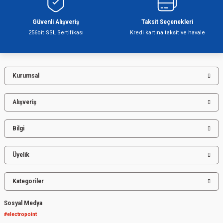
Ürün fiyatı diğer sitelerden daha pahalı.
Bu ürüne benzer farklı alternatifler olmalı.
Güvenli Alışveriş
Taksit Seçenekleri
256bit SSL Sertifikası
Kredi kartına taksit ve havale
Kurumsal
Gönder
Alışveriş
Bilgi
Üyelik
Kategoriler
Sosyal Medya
#electropoint