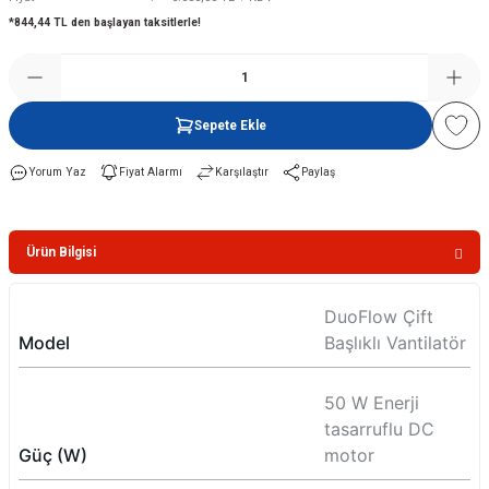
*844,44 TL den başlayan taksitlerle!
Şofben
Sepete Ekle
Yorum Yaz
Fiyat Alarmı
Karşılaştır
Paylaş
Ürün Bilgisi
DuoFlow Çift
Model
Başlıklı Vantilatör
50 W Enerji
tasarruflu DC
Güç (W)
motor