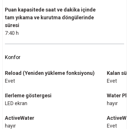
Puan kapasitede saat ve dakika içinde
tam yıkama ve kurutma döngülerinde
süresi
7:40 h
Konfor
Reload (Yeniden yükleme fonksiyonu)
Kalan sü
Evet
Evet
Ilerleme göstergesi
Water Pl
LED ekran
hayır
ActiveWater
ActiveWa
hayır
Evet