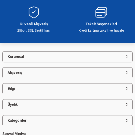
Ürün bilgilerinde hatalar bulunuyor.
Ürün fiyatı diğer sitelerden daha pahalı.
Bu ürüne benzer farklı alternatifler olmalı.
Güvenli Alışveriş
Taksit Seçenekleri
256bit SSL Sertifikası
Kredi kartına taksit ve havale
Kurumsal
Gönder
Alışveriş
Bilgi
Üyelik
Kategoriler
Sosyal Medya