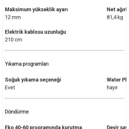
Maksimum yükseklik ayarı
Net ağırl
12 mm
81,4 kg
Elektrik kablosu uzunluğu
210 cm
Yıkama programları
Soğuk yıkama seçeneği
Water Pl
Evet
hayır
Döndürme
Eko 40-60 programında kurutma
Devir say