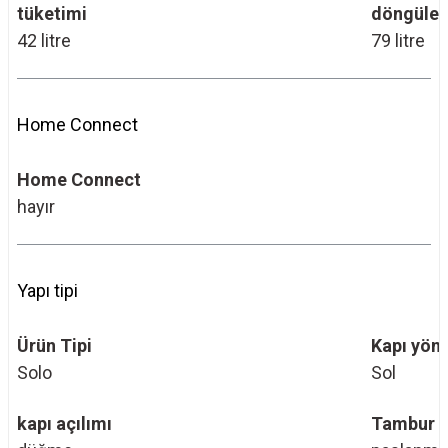
tüketimi
döngüleri
42 litre
79 litre
Home Connect
Home Connect
hayır
Yapı tipi
Ürün Tipi
Kapı yön
Solo
Sol
kapı açılımı
Tambur 