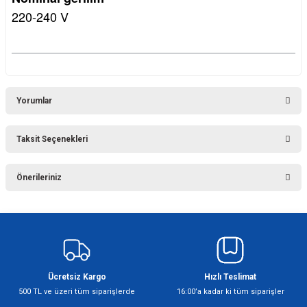
220-240 V
Yorumlar
Taksit Seçenekleri
Bu ürüne ilk yorumu siz yapın!
Önerileriniz
Yorum Yaz
Bu ürünün fiyat bilgisi, resim, ürün açıklamalarında ve diğer konularda
yetersiz gördüğünüz noktaları öneri formunu kullanarak tarafımıza
iletebilirsiniz.
Görüş ve önerileriniz için teşekkür ederiz.
Ücretsiz Kargo
Hızlı Teslimat
Ürün resmi kalitesiz, bozuk veya görüntülenemiyor.
500 TL ve üzeri tüm siparişlerde
16:00’a kadar ki tüm siparişler
Ürün açıklamasında eksik bilgiler bulunuyor.