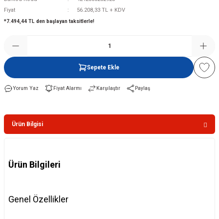
Fiyat
56.208,33 TL + KDV
*7.494,44 TL den başlayan taksitlerle!
Şofben
Sepete Ekle
Yorum Yaz
Fiyat Alarmı
Karşılaştır
Paylaş
Ürün Bilgisi
Ürün Bilgileri
Genel Özellikler