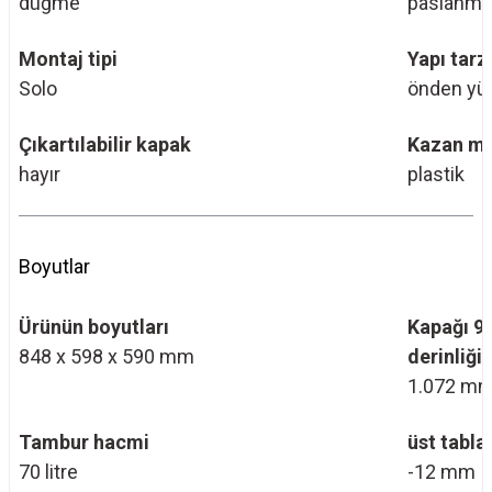
düğme
paslanmaz
Montaj tipi
Yapı tarz
Solo
önden yü
Çıkartılabilir kapak
Kazan m
hayır
plastik
Boyutlar
Ürünün boyutları
Kapağı 9
848 x 598 x 590 mm
derinliği
1.072 m
Tambur hacmi
üst tabla
70 litre
-12 mm