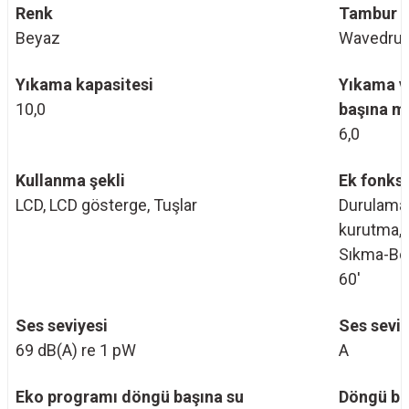
Renk
Tambur y
Beyaz
Wavedru
Yıkama kapasitesi
Yıkama v
10,0
başına m
6,0
Kullanma şekli
Ek fonksi
LCD, LCD gösterge, Tuşlar
Durulama,
kurutma, I
Sıkma-Boş
60'
Ses seviyesi
Ses seviye
69 dB(A) re 1 pW
A
Eko programı döngü başına su
Döngü ba