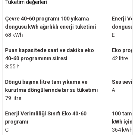
Tüketim değerleri
Çevre 40-60 programı 100 yıkama
Enerji Ve
döngüsü kWh ağırlıklı enerji tüketimi
döngüsü
68 kWh
E
Puan kapasitede saat ve dakika eko
Eko prog
40-60 programının süresi
42 litre
3:55 h
Döngü başına litre tam yıkama ve
Ses seviye
kurutma döngülerinde bir su tüketimi
A
79 litre
Enerji Verimliliği Sınıfı Eko 40-60
100 tam 
programı
kWh içind
C
364 kWh