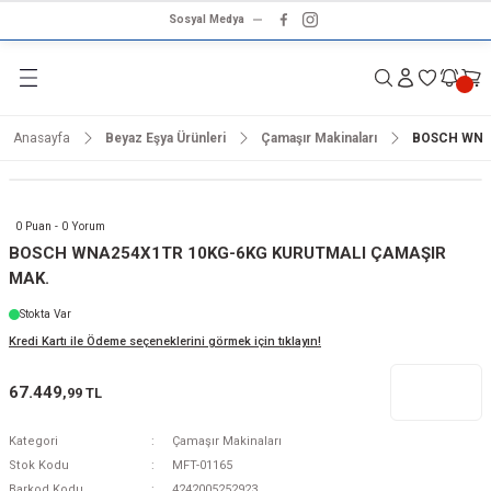
Sosyal Medya
Geri Dön
Geri Dön
Geri Dön
Geri Dön
Geri Dön
Geri Dön
Geri Dön
rünleri
ünler
ma Ürünleri
r & Ses Sistemleri
tleri
klet
Anasayfa
Beyaz Eşya Ürünleri
Çamaşır Makinaları
BOSCH WNA
dalga
ar
ar
arı
e ve Nemlendirme
hve Makineleri
ar
0 Puan - 0 Yorum
ları
leri
BOSCH WNA254X1TR 10KG-6KG KURUTMALI ÇAMAŞIR
MAK.
i
sesuarlar
 Aletleri
ptop
Stokta Var
Kredi Kartı ile Ödeme seçeneklerini görmek için tıklayın!
cu
odalga
67.449
,99 TL
zgaralar
Kategori
Çamaşır Makinaları
r
Kurutmalıklar
Stok Kodu
MFT-01165
Barkod Kodu
4242005252923