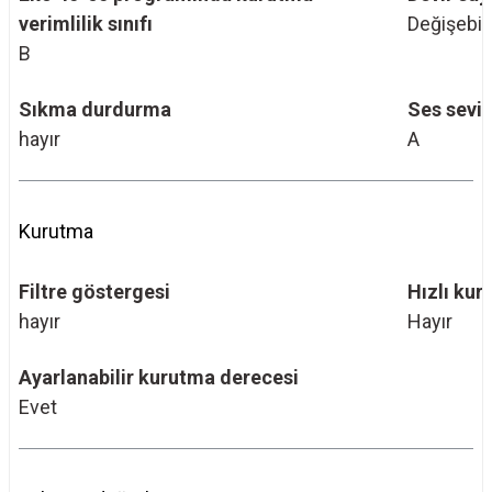
verimlilik sınıfı
Değişebili
B
Sıkma durdurma
Ses seviye
hayır
A
Kurutma
Filtre göstergesi
Hızlı ku
hayır
Hayır
Ayarlanabilir kurutma derecesi
Evet