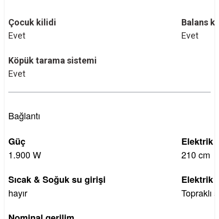
Çocuk kilidi
Balans k
Evet
Evet
Köpük tarama sistemi
Evet
Bağlantı
Güç
Elektrik
1.900 W
210 cm
Sıcak & Soğuk su girişi
Elektrik 
hayır
Topraklı s
Nominal gerilim