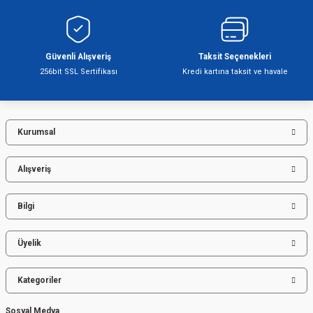
Ürün bilgilerinde hatalar bulunuyor.
Ürün fiyatı diğer sitelerden daha pahalı.
Bu ürüne benzer farklı alternatifler olmalı.
Güvenli Alışveriş
Taksit Seçenekleri
256bit SSL Sertifikası
Kredi kartına taksit ve havale
Kurumsal
Gönder
Alışveriş
Bilgi
Üyelik
Kategoriler
Sosyal Medya