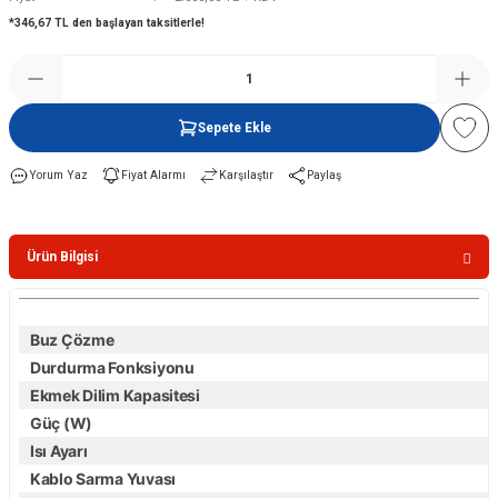
*346,67 TL den başlayan taksitlerle!
Şofben
Sepete Ekle
Yorum Yaz
Fiyat Alarmı
Karşılaştır
Paylaş
Ürün Bilgisi
Buz Çözme
Durdurma Fonksiyonu
Ekmek Dilim Kapasitesi
Güç (W)
Isı Ayarı
Kablo Sarma Yuvası