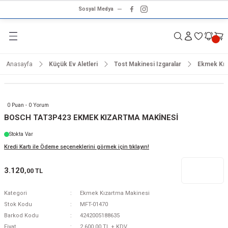
Sosyal Medya
Geri Dön
Geri Dön
Geri Dön
Geri Dön
Geri Dön
Geri Dön
Geri Dön
rünleri
ünler
ma Ürünleri
r & Ses Sistemleri
tleri
klet
Anasayfa
Küçük Ev Aletleri
Tost Makinesi Izgaralar
Ekmek Kız
dalga
ar
ar
arı
e ve Nemlendirme
hve Makineleri
ar
0 Puan - 0 Yorum
ları
leri
BOSCH TAT3P423 EKMEK KIZARTMA MAKİNESİ
Stokta Var
i
sesuarlar
 Aletleri
ptop
Kredi Kartı ile Ödeme seçeneklerini görmek için tıklayın!
cu
odalga
3.120
,00 TL
zgaralar
Kategori
Ekmek Kızartma Makinesi
Stok Kodu
MFT-01470
r
Kurutmalıklar
Barkod Kodu
4242005188635
Fiyat
2.600,00 TL + KDV