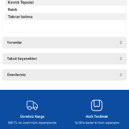
Kırıntı Tepsisi
Renk
Tekrar Isıtma
Yorumlar
Taksit Seçenekleri
Bu ürüne ilk yorumu siz yapın!
Önerileriniz
Yorum Yaz
Bu ürünün fiyat bilgisi, resim, ürün açıklamalarında ve diğer konularda
yetersiz gördüğünüz noktaları öneri formunu kullanarak tarafımıza
iletebilirsiniz.
Görüş ve önerileriniz için teşekkür ederiz.
Ücretsiz Kargo
Hızlı Teslimat
Ürün resmi kalitesiz, bozuk veya görüntülenemiyor.
500 TL ve üzeri tüm siparişlerde
16:00’a kadar ki tüm siparişler
Ürün açıklamasında eksik bilgiler bulunuyor.