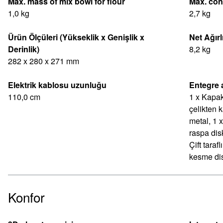
Max. mass of mix bowl for flour
Max. con
1,0 kg
2,7 kg
Ürün Ölçüleri (Yükseklik x Genişlik x
Net Ağırl
Derinlik)
8,2 kg
282 x 280 x 271 mm
Elektrik kablosu uzunluğu
Entegre 
110,0 cm
1 x Kapak
çelikten k
metal, 1 x
raspa disk
Çift taraf
kesme di
Konfor