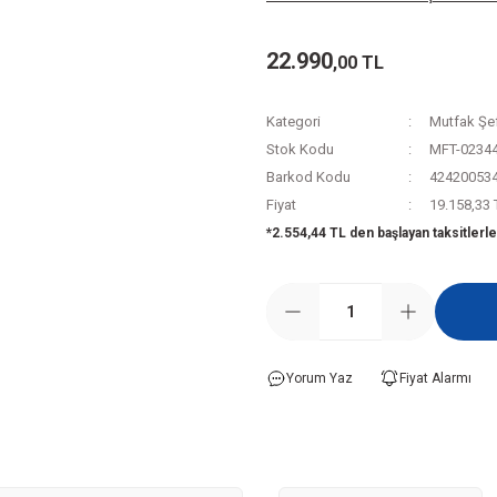
22.990
,00 TL
Kategori
Mutfak Şef
Stok Kodu
MFT-0234
Barkod Kodu
42420053
Fiyat
19.158,33
*2.554,44 TL den başlayan taksitlerle
Yorum Yaz
Fiyat Alarmı