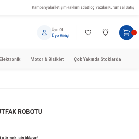
Kampanyalar
İletişim
Hakkımızda
Blog Yazıları
Kurumsal Satış
Üye Ol
Üye Girişi
Elektronik
Motor & Bisiklet
Çok Yakında Stoklarda
UTFAK ROBOTU
 görmek için tıklayın!