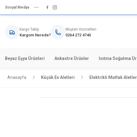
Sosyal Medya
Kargo Takip
Müşteri Hizmetleri
Kargom Nerede?
0264 272 4740
Beyaz Eşya Ürünleri
Ankastre Ürünler
Isıtma Soğutma Ür
Anasayfa
Küçük Ev Aletleri
Elektrikli Mutfak Aletler