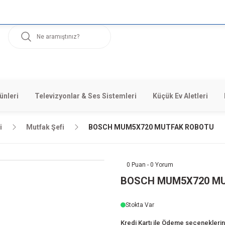
ünleri
Televizyonlar & Ses Sistemleri
Küçük Ev Aletleri
i
Mutfak Şefi
BOSCH MUM5X720 MUTFAK ROBOTU
0 Puan - 0 Yorum
BOSCH MUM5X720 M
Stokta Var
Kredi Kartı ile Ödeme seçeneklerini