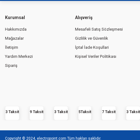
Kurumsal
Alışveriş
Hakkımızda
Mesafeli Satış Sözleşmesi
Mağazalar
Gizlilik ve Güvenlik
İletişim
İptal İade Koşullari
Yardım Merkezi
Kişisel Veriler Politikası
Sipariş
3 Taksit
9 Taksit
3 Taksit
5Taksit
7 Taksit
3 Taksit
Copyright © 2024, electropoint.com Tüm hakları saklıdır.