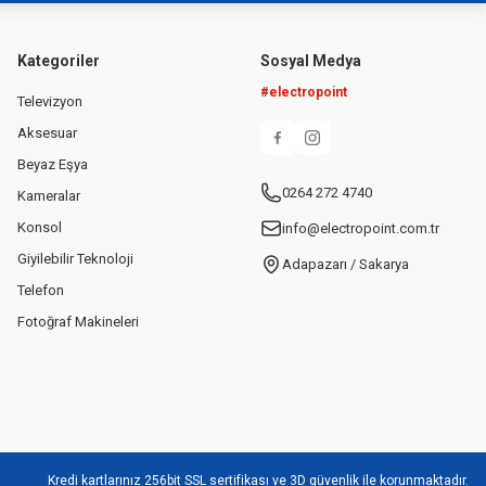
Kategoriler
Sosyal Medya
#electropoint
Televizyon
Aksesuar
Beyaz Eşya
0264 272 4740
Kameralar
Konsol
info@electropoint.com.tr
Giyilebilir Teknoloji
Adapazarı / Sakarya
Telefon
Fotoğraf Makineleri
Kredi kartlarınız 256bit SSL sertifikası ve 3D güvenlik ile korunmaktadır.