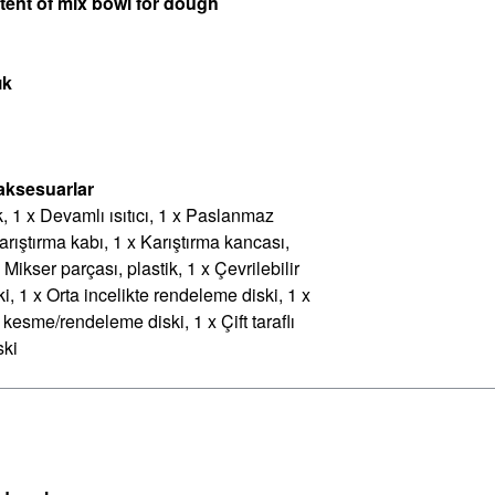
tent of mix bowl for dough
ık
aksesuarlar
, 1 x Devamlı ısıtıcı, 1 x Paslanmaz
arıştırma kabı, 1 x Karıştırma kancası,
 Mikser parçası, plastik, 1 x Çevrilebilir
i, 1 x Orta incelikte rendeleme diski, 1 x
lı kesme/rendeleme diski, 1 x Çift taraflı
ski