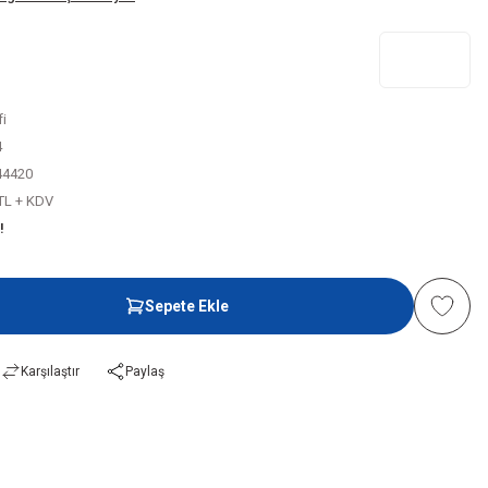
i
4
44420
 TL + KDV
!
Sepete Ekle
Karşılaştır
Paylaş