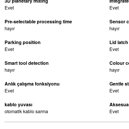
3D planetary mixing
Integrat
Evet
Evet
Pre-selectable processing time
Sensor c
hayır
hayır
Parking position
Lid latch
Evet
Evet
Smart tool detection
Colour c
hayır
hayır
Anlık çalışma fonksiyonu
Gentle s
Evet
Evet
kablo yuvası
Aksesuar
otomatik kablo sarma
Evet