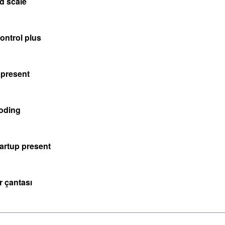
ed scale
ontrol plus
 present
oding
tartup present
 çantası