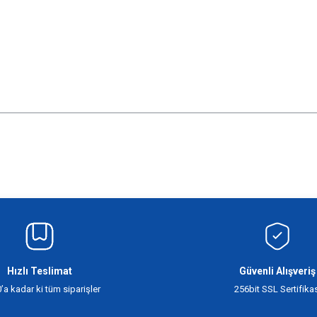
siz gördüğünüz noktaları öneri formunu kullanarak tarafımıza iletebilirsiniz.
Bu ürüne ilk yorumu siz yapın!
Yorum Yaz
Hızlı Teslimat
Güvenli Alışveriş
’a kadar ki tüm siparişler
256bit SSL Sertifikas