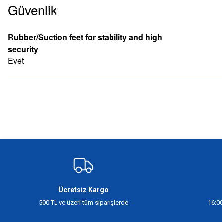
Güvenlik
Rubber/Suction feet for stability and high
security
Evet
Bu ürünün fiyat bilgisi, resim, ürün açıklamalarında ve diğer konularda yeter
Görüş ve önerileriniz için teşekkür ederiz.
Ürün resmi kalitesiz, bozuk veya görüntülenemiyor.
Ürün açıklamasında eksik bilgiler bulunuyor.
Ürün bilgilerinde hatalar bulunuyor.
Ücretsiz Kargo
Ürün fiyatı diğer sitelerden daha pahalı.
500 TL ve üzeri tüm siparişlerde
16:00
Bu ürüne benzer farklı alternatifler olmalı.