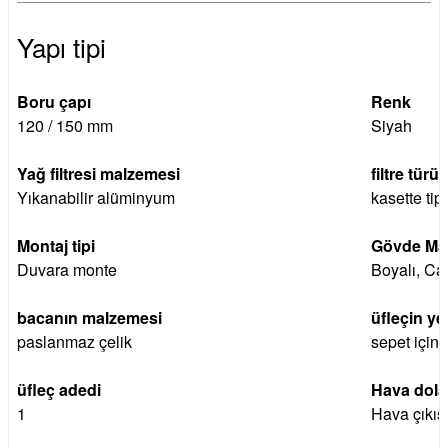
Yapı tipi
Boru çapı
Renk
120 / 150 mm
Siyah
Yağ filtresi malzemesi
filtre türü
Yıkanabilir alüminyum
kasette tipi
Montaj tipi
Gövde Mat
Duvara monte
Boyalı, C
bacanın malzemesi
üfleçin yer
paslanmaz çelik
sepet için
üfleç adedi
Hava dola
1
Hava çıkışl