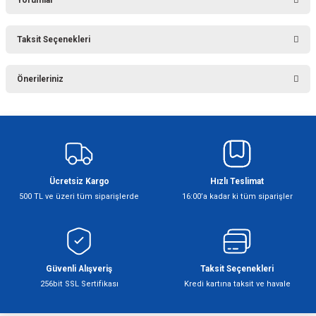
Taksit Seçenekleri
Bu ürüne ilk yorumu siz yapın!
Önerileriniz
Yorum Yaz
Bu ürünün fiyat bilgisi, resim, ürün açıklamalarında ve diğer konularda
yetersiz gördüğünüz noktaları öneri formunu kullanarak tarafımıza
iletebilirsiniz.
Görüş ve önerileriniz için teşekkür ederiz.
Ücretsiz Kargo
Hızlı Teslimat
Ürün resmi kalitesiz, bozuk veya görüntülenemiyor.
500 TL ve üzeri tüm siparişlerde
16:00’a kadar ki tüm siparişler
Ürün açıklamasında eksik bilgiler bulunuyor.
Ürün bilgilerinde hatalar bulunuyor.
Ürün fiyatı diğer sitelerden daha pahalı.
Bu ürüne benzer farklı alternatifler olmalı.
Güvenli Alışveriş
Taksit Seçenekleri
256bit SSL Sertifikası
Kredi kartına taksit ve havale