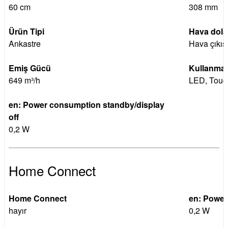
60 cm
308 mm
Ürün Tipi
Hava dola
Ankastre
Hava çıkışl
Emiş Gücü
Kullanma 
649 m³/h
LED, Touc
en: Power consumption standby/display
off
0,2 W
Home Connect
Home Connect
en: Power
hayır
0,2 W