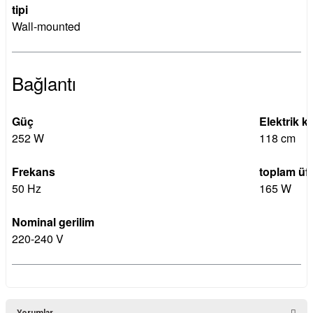
tipi
Wall-mounted
Bağlantı
Güç
Elektrik 
252 W
118 cm
Frekans
toplam üf
50 Hz
165 W
Nominal gerilim
220-240 V
Yorumlar