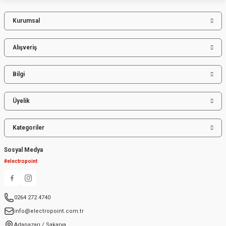
Kurumsal
Gönder
Alışveriş
Bilgi
Üyelik
Kategoriler
Sosyal Medya
#electropoint
0264 272 4740
info@electropoint.com.tr
Adapazarı / Sakarya