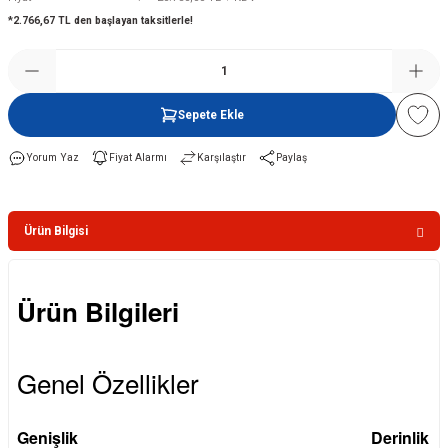
*2.766,67 TL den başlayan taksitlerle!
Şofben
Sepete Ekle
Yorum Yaz
Fiyat Alarmı
Karşılaştır
Paylaş
Ürün Bilgisi
Ürün Bilgileri
Genel Özellikler
Genişlik
Derinlik