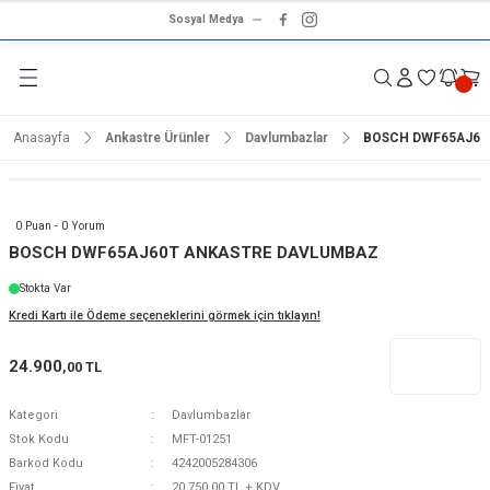
Sosyal Medya
Geri Dön
Geri Dön
Geri Dön
Geri Dön
Geri Dön
Geri Dön
Geri Dön
rünleri
ünler
ma Ürünleri
r & Ses Sistemleri
tleri
klet
Anasayfa
Ankastre Ürünler
Davlumbazlar
BOSCH DWF65AJ60
dalga
ar
ar
arı
e ve Nemlendirme
hve Makineleri
ar
0 Puan - 0 Yorum
ları
leri
BOSCH DWF65AJ60T ANKASTRE DAVLUMBAZ
Stokta Var
i
sesuarlar
 Aletleri
ptop
Kredi Kartı ile Ödeme seçeneklerini görmek için tıklayın!
cu
odalga
24.900
,00 TL
zgaralar
Kategori
Davlumbazlar
Stok Kodu
MFT-01251
r
Kurutmalıklar
Barkod Kodu
4242005284306
Fiyat
20.750,00 TL + KDV