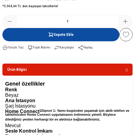
*3.304,44 TL den başlayan taksitlerle!
Şofben
Sepete Ekle
Yorum Yaz
Fiyat Alarmı
Karşılaştır
Paylaş
Ürün Bilgisi
Genel özellikler
Renk
Beyaz
Ana İstasyon
Şarj İstasyonu
Home Connect
1Dipnot 1: Yarını bugünden yaşamak için akıllı telefon ve
tabletinizden Home Connect uygulamasını indirmeniz yeterli. Böylece
dilediğiniz yerden herhangi bir ev aletinize bağlanabilirsiniz.
Mevcut
Sesle Kontrol İmkanı