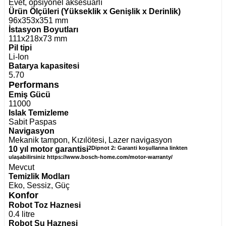
Evet, opsiyonel aksesuarlı
Ürün Ölçüleri (Yükseklik x Genişlik x Derinlik)
96x353x351 mm
İstasyon Boyutları
111x218x73 mm
Pil tipi
Li-Ion
Batarya kapasitesi
5.70
Performans
Emiş Gücü
11000
Islak Temizleme
Sabit Paspas
Navigasyon
Mekanik tampon, Kızılötesi, Lazer navigasyon
10 yıl motor garantisi
2Dipnot 2: Garanti koşullarına linkten
ulaşabilirsiniz https://www.bosch-home.com/motor-warranty/
Mevcut
Temizlik Modları
Eko, Sessiz, Güç
Konfor
Robot Toz Haznesi
0.4 litre
Robot Su Haznesi