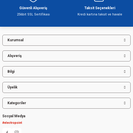
Bu ürüne benzer farklı alternatifler olmalı.
Güvenli Alışveriş
Taksit Seçenekleri
256bit SSL Sertifikası
Kredi kartına taksit ve havale
Kurumsal
Gönder
Alışveriş
Bilgi
Üyelik
Kategoriler
Sosyal Medya
#electropoint