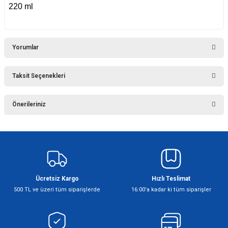
220 ml
Yorumlar
Taksit Seçenekleri
Bu ürüne ilk yorumu siz yapın!
Önerileriniz
Yorum Yaz
Bu ürünün fiyat bilgisi, resim, ürün açıklamalarında ve diğer konularda
yetersiz gördüğünüz noktaları öneri formunu kullanarak tarafımıza
iletebilirsiniz.
Görüş ve önerileriniz için teşekkür ederiz.
Ücretsiz Kargo
Hızlı Teslimat
Ürün resmi kalitesiz, bozuk veya görüntülenemiyor.
500 TL ve üzeri tüm siparişlerde
16:00’a kadar ki tüm siparişler
Ürün açıklamasında eksik bilgiler bulunuyor.
Ürün bilgilerinde hatalar bulunuyor.
Ürün fiyatı diğer sitelerden daha pahalı.