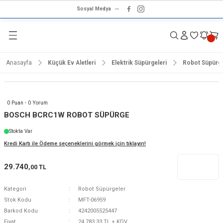
Sosyal Medya
Geri Dön
Geri Dön
Geri Dön
Geri Dön
Geri Dön
Geri Dön
Geri Dön
rünleri
ünler
ma Ürünleri
r & Ses Sistemleri
tleri
klet
Anasayfa
Küçük Ev Aletleri
Elektrik Süpürgeleri
Robot Süpürg
dalga
ar
ar
arı
e ve Nemlendirme
hve Makineleri
ar
0 Puan - 0 Yorum
ları
leri
BOSCH BCRC1W ROBOT SÜPÜRGE
Stokta Var
i
sesuarlar
 Aletleri
ptop
Kredi Kartı ile Ödeme seçeneklerini görmek için tıklayın!
cu
odalga
29.740
,00 TL
zgaralar
Kategori
Robot Süpürgeler
Stok Kodu
MFT-06959
r
Kurutmalıklar
Barkod Kodu
4242005525447
Fiyat
24.783,33 TL + KDV