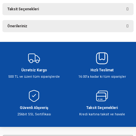
Taksit Seçenekleri
Bu ürüne ilk yorumu siz yapın!
Önerileriniz
Yorum Yaz
Bu ürünün fiyat bilgisi, resim, ürün açıklamalarında ve diğer konularda
yetersiz gördüğünüz noktaları öneri formunu kullanarak tarafımıza
iletebilirsiniz.
Görüş ve önerileriniz için teşekkür ederiz.
Ücretsiz Kargo
Hızlı Teslimat
Ürün resmi kalitesiz, bozuk veya görüntülenemiyor.
500 TL ve üzeri tüm siparişlerde
16:00’a kadar ki tüm siparişler
Ürün açıklamasında eksik bilgiler bulunuyor.
Ürün bilgilerinde hatalar bulunuyor.
Ürün fiyatı diğer sitelerden daha pahalı.
Bu ürüne benzer farklı alternatifler olmalı.
Güvenli Alışveriş
Taksit Seçenekleri
256bit SSL Sertifikası
Kredi kartına taksit ve havale