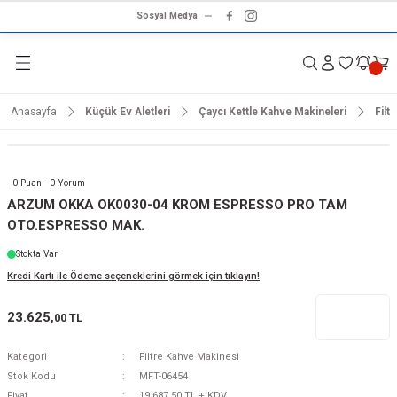
Sosyal Medya
Geri Dön
Geri Dön
Geri Dön
Geri Dön
Geri Dön
Geri Dön
Geri Dön
rünleri
ünler
ma Ürünleri
r & Ses Sistemleri
tleri
klet
Anasayfa
Küçük Ev Aletleri
Çaycı Kettle Kahve Makineleri
Filt
dalga
ar
ar
arı
e ve Nemlendirme
hve Makineleri
ar
0 Puan - 0 Yorum
ları
leri
ARZUM OKKA OK0030-04 KROM ESPRESSO PRO TAM
OTO.ESPRESSO MAK.
i
sesuarlar
 Aletleri
ptop
Stokta Var
Kredi Kartı ile Ödeme seçeneklerini görmek için tıklayın!
cu
odalga
23.625
,00 TL
zgaralar
Kategori
Filtre Kahve Makinesi
r
Kurutmalıklar
Stok Kodu
MFT-06454
Fiyat
19.687,50 TL + KDV