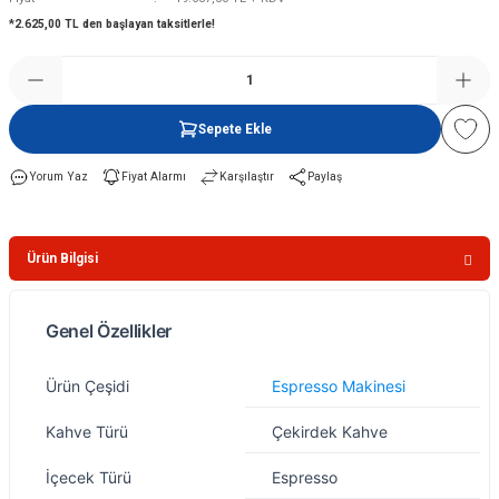
*2.625,00 TL den başlayan taksitlerle!
Şofben
Sepete Ekle
Yorum Yaz
Fiyat Alarmı
Karşılaştır
Paylaş
Ürün Bilgisi
Genel Özellikler
Özellik
Değer
Ürün Çeşidi
Espresso Makinesi
Kahve Türü
Çekirdek Kahve
İçecek Türü
Espresso