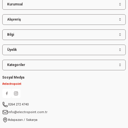
Kurumsal
Gönder
Alışveriş
Bilgi
Üyelik
Kategoriler
Sosyal Medya
#electropoint
0264 272 4740
info@electropoint.com.tr
Adapazarı / Sakarya