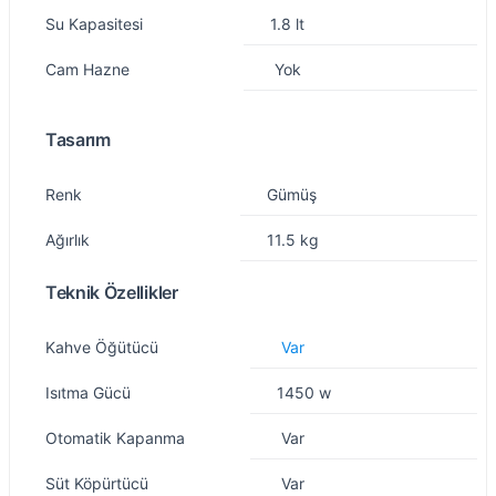
Su Kapasitesi
1.8 lt
Cam Hazne
Yok
Tasarım
Özellik
Değer
Renk
Gümüş
Ağırlık
11.5 kg
Teknik Özellikler
Özellik
Değer
Kahve Öğütücü
Var
Isıtma Gücü
1450 w
Otomatik Kapanma
Var
Süt Köpürtücü
Var