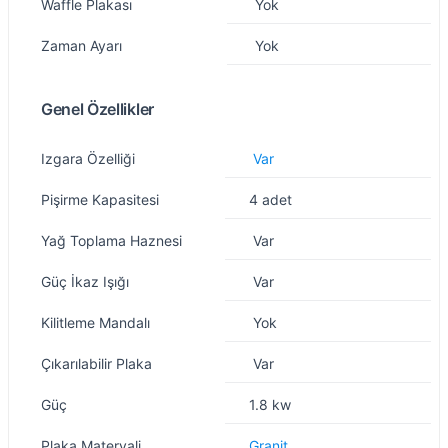
Waffle Plakası
Yok
Zaman Ayarı
Yok
Genel Özellikler
Özellik
Değer
Izgara Özelliği
Var
Pişirme Kapasitesi
4 adet
Yağ Toplama Haznesi
Var
Güç İkaz Işığı
Var
Kilitleme Mandalı
Yok
Çıkarılabilir Plaka
Var
Güç
1.8 kw
Plaka Materyali
Granit