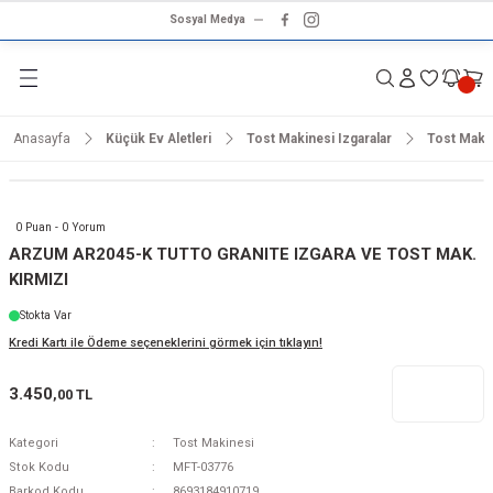
Sosyal Medya
Geri Dön
Geri Dön
Geri Dön
Geri Dön
Geri Dön
Geri Dön
Geri Dön
rünleri
ünler
ma Ürünleri
r & Ses Sistemleri
tleri
klet
Anasayfa
Küçük Ev Aletleri
Tost Makinesi Izgaralar
Tost Maki
dalga
ar
ar
arı
e ve Nemlendirme
hve Makineleri
ar
0 Puan - 0 Yorum
ları
leri
ARZUM AR2045-K TUTTO GRANITE IZGARA VE TOST MAK.
KIRMIZI
i
sesuarlar
 Aletleri
ptop
Stokta Var
Kredi Kartı ile Ödeme seçeneklerini görmek için tıklayın!
cu
odalga
3.450
,00 TL
zgaralar
Kategori
Tost Makinesi
r
Kurutmalıklar
Stok Kodu
MFT-03776
Barkod Kodu
8693184910719