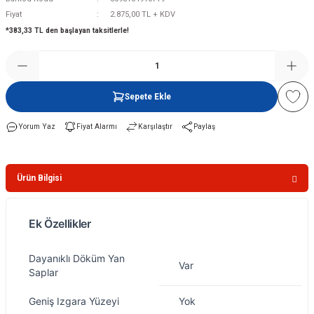
Fiyat
2.875,00 TL + KDV
*383,33 TL den başlayan taksitlerle!
Şofben
Sepete Ekle
Yorum Yaz
Fiyat Alarmı
Karşılaştır
Paylaş
Ürün Bilgisi
Ek Özellikler
Özellik
Değer
Dayanıklı Döküm Yan
Var
Saplar
Geniş Izgara Yüzeyi
Yok