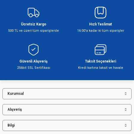
yetersiz gördüğünüz noktaları öneri formunu kullanarak tarafımıza
iletebilirsiniz.
Görüş ve önerileriniz için teşekkür ederiz.
Ücretsiz Kargo
Hızlı Teslimat
Ürün resmi kalitesiz, bozuk veya görüntülenemiyor.
500 TL ve üzeri tüm siparişlerde
16:00’a kadar ki tüm siparişler
Ürün açıklamasında eksik bilgiler bulunuyor.
Ürün bilgilerinde hatalar bulunuyor.
Ürün fiyatı diğer sitelerden daha pahalı.
Bu ürüne benzer farklı alternatifler olmalı.
Güvenli Alışveriş
Taksit Seçenekleri
256bit SSL Sertifikası
Kredi kartına taksit ve havale
Kurumsal
Gönder
Alışveriş
Bilgi