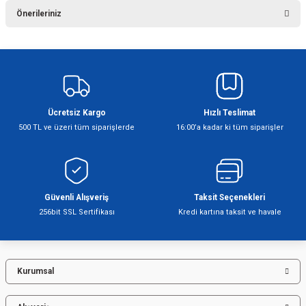
Önerileriniz
Yorum Yaz
Bu ürünün fiyat bilgisi, resim, ürün açıklamalarında ve diğer konularda
yetersiz gördüğünüz noktaları öneri formunu kullanarak tarafımıza
iletebilirsiniz.
Görüş ve önerileriniz için teşekkür ederiz.
Ücretsiz Kargo
Hızlı Teslimat
Ürün resmi kalitesiz, bozuk veya görüntülenemiyor.
500 TL ve üzeri tüm siparişlerde
16:00’a kadar ki tüm siparişler
Ürün açıklamasında eksik bilgiler bulunuyor.
Ürün bilgilerinde hatalar bulunuyor.
Ürün fiyatı diğer sitelerden daha pahalı.
Bu ürüne benzer farklı alternatifler olmalı.
Güvenli Alışveriş
Taksit Seçenekleri
256bit SSL Sertifikası
Kredi kartına taksit ve havale
Kurumsal
Gönder