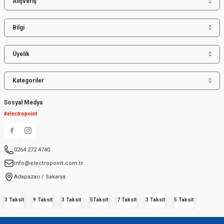
Alışveriş
Bilgi
Üyelik
Kategoriler
Sosyal Medya
#electropoint
0264 272 4740
info@electropoint.com.tr
Adapazarı / Sakarya
3 Taksit
9 Taksit
3 Taksit
5Taksit
7 Taksit
3 Taksit
5 Taksit