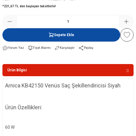
*221,67 TL den başlayan taksitlerle!
Şofben
Sepete Ekle
Yorum Yaz
Fiyat Alarmı
Karşılaştır
Paylaş
Ürün Bilgisi
Arnica KB42150 Venüs Saç Şekillendiricisi Siyah
Ürün Özellikleri:
60 W