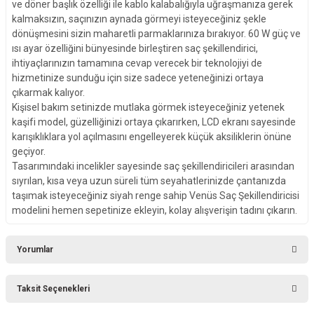
ve döner başlık özelliği ile kablo kalabalığıyla uğraşmanıza gerek
kalmaksızın, saçınızın aynada görmeyi isteyeceğiniz şekle
dönüşmesini sizin maharetli parmaklarınıza bırakıyor. 60 W güç ve
ısı ayar özelliğini bünyesinde birleştiren saç şekillendirici,
ihtiyaçlarınızın tamamına cevap verecek bir teknolojiyi de
hizmetinize sunduğu için size sadece yeteneğinizi ortaya
çıkarmak kalıyor.
Kişisel bakım setinizde mutlaka görmek isteyeceğiniz yetenek
kaşifi model, güzelliğinizi ortaya çıkarırken, LCD ekranı sayesinde
karışıklıklara yol açılmasını engelleyerek küçük aksiliklerin önüne
geçiyor.
Tasarımındaki incelikler sayesinde saç şekillendiricileri arasından
sıyrılan, kısa veya uzun süreli tüm seyahatlerinizde çantanızda
taşımak isteyeceğiniz siyah renge sahip Venüs Saç Şekillendiricisi
modelini hemen sepetinize ekleyin, kolay alışverişin tadını çıkarın.
Yorumlar
Taksit Seçenekleri
Bu ürüne ilk yorumu siz yapın!