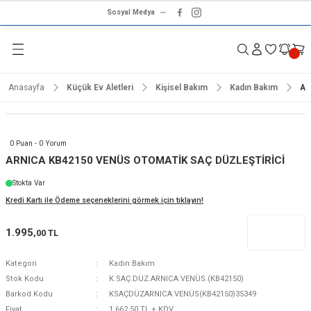
Sosyal Medya
Geri Dön
Geri Dön
Geri Dön
Geri Dön
Geri Dön
Geri Dön
Geri Dön
rünleri
ünler
ma Ürünleri
r & Ses Sistemleri
tleri
klet
Anasayfa
Küçük Ev Aletleri
Kişisel Bakım
Kadın Bakım
AR
dalga
ar
ar
arı
e ve Nemlendirme
hve Makineleri
ar
0 Puan - 0 Yorum
ları
leri
ARNICA KB42150 VENÜS OTOMATİK SAÇ DÜZLEŞTİRİCİ
Stokta Var
i
sesuarlar
 Aletleri
ptop
Kredi Kartı ile Ödeme seçeneklerini görmek için tıklayın!
cu
odalga
1.995
,00 TL
zgaralar
Kategori
Kadın Bakım
Stok Kodu
K.SAÇ.DÜZ.ARNICA VENÜS.(KB42150)
r
Kurutmalıklar
Barkod Kodu
KSAÇDÜZARNICA VENÜS(KB42150)35349
Fiyat
1.662,50 TL + KDV