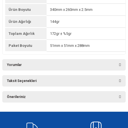
Ürün Boyutu
340mm x 260mm x 2.5mm
Ürün Ağırlığı
144gr
Toplam Ağırlık
172gr ± %5gr
Paket Boyutu
51mm x 51mm x 288mm
Yorumlar
Taksit Seçenekleri
Bu ürüne ilk yorumu siz yapın!
Önerileriniz
Yorum Yaz
Bu ürünün fiyat bilgisi, resim, ürün açıklamalarında ve diğer konularda
yetersiz gördüğünüz noktaları öneri formunu kullanarak tarafımıza
iletebilirsiniz.
Görüş ve önerileriniz için teşekkür ederiz.