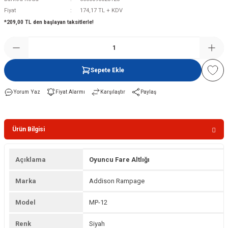
Fiyat
174,17 TL + KDV
*209,00 TL den başlayan taksitlerle!
Şofben
Sepete Ekle
Yorum Yaz
Fiyat Alarmı
Karşılaştır
Paylaş
Ürün Bilgisi
Açıklama
Oyuncu Fare Altlığı
Marka
Addison Rampage
Model
MP-12
Renk
Siyah