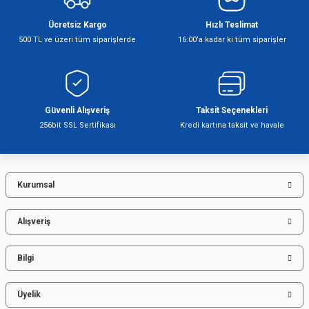
Ücretsiz Kargo
Hızlı Teslimat
Ürün resmi kalitesiz, bozuk veya görüntülenemiyor.
500 TL ve üzeri tüm siparişlerde
16:00’a kadar ki tüm siparişler
Ürün açıklamasında eksik bilgiler bulunuyor.
Ürün bilgilerinde hatalar bulunuyor.
Ürün fiyatı diğer sitelerden daha pahalı.
Bu ürüne benzer farklı alternatifler olmalı.
Güvenli Alışveriş
Taksit Seçenekleri
256bit SSL Sertifikası
Kredi kartına taksit ve havale
Kurumsal
Gönder
Alışveriş
Bilgi
Üyelik