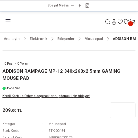
Sosyal Medya
Geri Dön
Geri Dön
Geri Dön
Geri Dön
Geri Dön
Geri Dön
Geri Dön
rünleri
ünler
ma Ürünleri
r & Ses Sistemleri
tleri
klet
Anasayfa
Elektronik
Bileşenler
Mousepad
ADDISON RAM
dalga
ar
ar
arı
e ve Nemlendirme
hve Makineleri
ar
0 Puan - 0 Yorum
ları
leri
ADDISON RAMPAGE MP-12 340x260x2.5mm GAMING
MOUSE PAD
i
sesuarlar
 Aletleri
ptop
Stokta Var
Kredi Kartı ile Ödeme seçeneklerini görmek için tıklayın!
cu
odalga
209
,00 TL
zgaralar
Kategori
Mousepad
r
Kurutmalıklar
Stok Kodu
STK-00464
Barkod Kodu
8680096023125