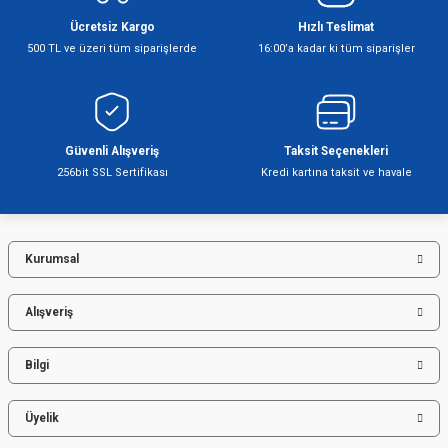
Ücretsiz Kargo
Hızlı Teslimat
500 TL ve üzeri tüm siparişlerde
16:00’a kadar ki tüm siparişler
Şofben
Güvenli Alışveriş
Taksit Seçenekleri
256bit SSL Sertifikası
Kredi kartına taksit ve havale
Kurumsal
Alışveriş
Bilgi
Üyelik