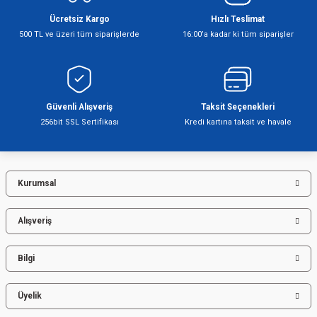
Ücretsiz Kargo
Hızlı Teslimat
500 TL ve üzeri tüm siparişlerde
16:00’a kadar ki tüm siparişler
Şofben
Güvenli Alışveriş
Taksit Seçenekleri
256bit SSL Sertifikası
Kredi kartına taksit ve havale
Kurumsal
Alışveriş
Bilgi
Üyelik