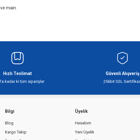
4.445
,00 TL
ove main.
Hızlı Teslimat
Güvenli Alışveriş
’a kadar ki tüm siparişler
256bit SSL Sertifikas
Bilgi
Üyelik
Blog
Hesabım
Kargo Takip
Yeni Üyelik