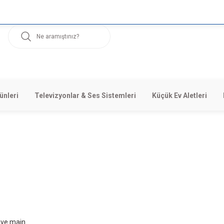
Ultra
Geniş
ünleri
Televizyonlar & Ses Sistemleri
Küçük Ev Aletleri
Ankastre
Fırınlar
PÜRGELER
TELEVİZYONLAR
BİLGİSAYARLAR
MOTOR & B
Size
Özel
Fiyatlarla
ove main.