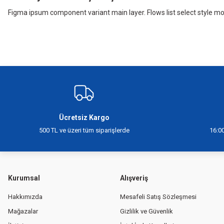
4.445
,00 TL
Figma ipsum component variant main layer. Flows list select style m
Yeni
ARZUM AR5158 REVOLUTION FIRÇA PLATİN GRİ
2.870
Ücretsiz Kargo
,00 TL
500 TL ve üzeri tüm siparişlerde
16:00
Kurumsal
Alışveriş
Hakkımızda
Mesafeli Satış Sözleşmesi
Mağazalar
Gizlilik ve Güvenlik