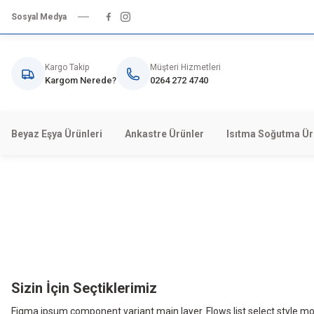
Sosyal Medya
Kargo Takip
Müşteri Hizmetleri
Kargom Nerede?
0264 272 4740
Beyaz Eşya Ürünleri
Ankastre Ürünler
Isıtma Soğutma Ür
Yeni Ürünler
BEYAZ EŞYALAR
ANKASTRE SETLER
EV ALETLERİ
SÜ
Size Özel Fiyatlarla
ÜRÜNLERİ İNCELE
Sizin İçin Seçtiklerimiz
Figma ipsum component variant main layer. Flows list select style m