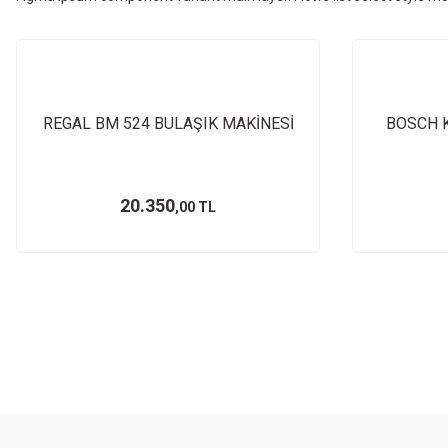
Yeni Ürünler Sizi
Özel Fiyatlarla
REGAL BM 524 BULAŞIK MAKİNESİ
BOSCH 
Size Özel Fiyatlarla
20.350
,00 TL
ÜRÜNLERİ İNCELE
Yeni Ürünler Sizi
Özel Fiyatlarla