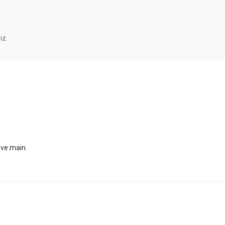
iz.
ove main.
Yeni
NDER SİYAH
ARZUM AR1174-B SHAKE'N TAKE NEO MA