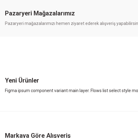
Size Özel Fiyatlarla
Pazaryeri Mağazalarımız
Pazaryeri mağazalarımızı hemen ziyaret ederek alışveriş yapabilirsin
ÜRÜNLERİ İNCELE
Yeni Ürünler
Figma ipsum component variant main layer. Flows list select style m
Yeni
ARZUM AR1174-S SHAKE'N TAKE NEO MAXİ SÜRAHİ BLE
Markaya Göre Alışveriş