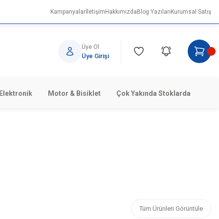
Kampanyalar
İletişim
Hakkımızda
Blog Yazıları
Kurumsal Satış
Üye Ol
Üye Girişi
Elektronik
Motor & Bisiklet
Çok Yakında Stoklarda
İSİKLETLER
DÜĞÜN PAKETLERİ
Tüm Ürünleri Görüntüle